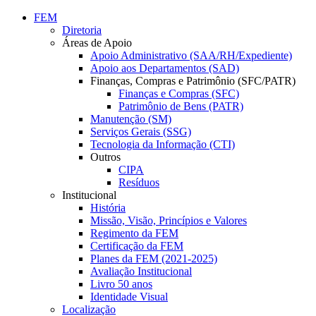
Conteúdo principal
Menu principal
Rodapé
FEM
Diretoria
Áreas de Apoio
Apoio Administrativo (SAA/RH/Expediente)
Apoio aos Departamentos (SAD)
Finanças, Compras e Patrimônio (SFC/PATR)
Finanças e Compras (SFC)
Patrimônio de Bens (PATR)
Manutenção (SM)
Serviços Gerais (SSG)
Tecnologia da Informação (CTI)
Outros
CIPA
Resíduos
Institucional
História
Missão, Visão, Princípios e Valores
Regimento da FEM
Certificação da FEM
Planes da FEM (2021-2025)
Avaliação Institucional
Livro 50 anos
Identidade Visual
Localização