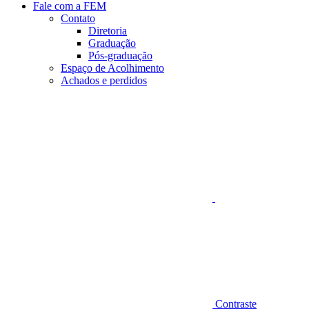
Fale com a FEM
Contato
Diretoria
Graduação
Pós-graduação
Espaço de Acolhimento
Achados e perdidos
Aumentar fonte
Contraste