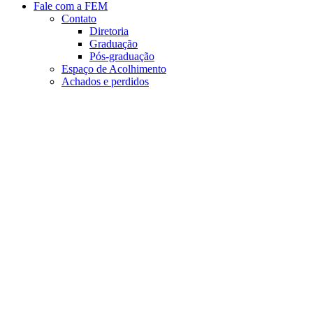
Fale com a FEM
Contato
Diretoria
Graduação
Pós-graduação
Espaço de Acolhimento
Achados e perdidos
Aumentar fonte
Diminuir fonte