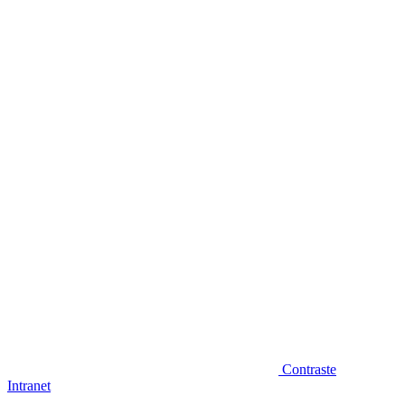
Diminuir fonte
Contraste
Intranet