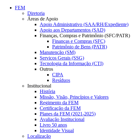
Conteúdo principal
Menu principal
Rodapé
FEM
Diretoria
Áreas de Apoio
Apoio Administrativo (SAA/RH/Expediente)
Apoio aos Departamentos (SAD)
Finanças, Compras e Patrimônio (SFC/PATR)
Finanças e Compras (SFC)
Patrimônio de Bens (PATR)
Manutenção (SM)
Serviços Gerais (SSG)
Tecnologia da Informação (CTI)
Outros
CIPA
Resíduos
Institucional
História
Missão, Visão, Princípios e Valores
Regimento da FEM
Certificação da FEM
Planes da FEM (2021-2025)
Avaliação Institucional
Livro 50 anos
Identidade Visual
Localização