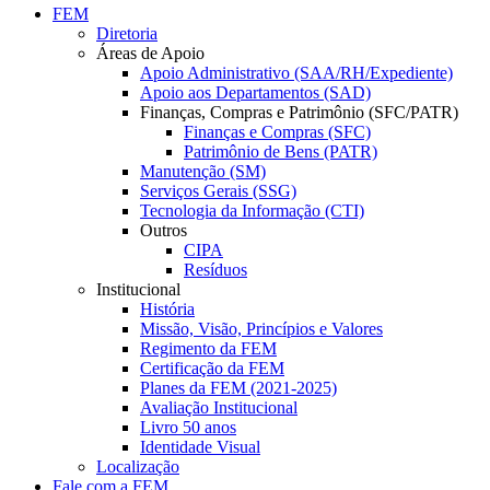
FEM
Diretoria
Áreas de Apoio
Apoio Administrativo (SAA/RH/Expediente)
Apoio aos Departamentos (SAD)
Finanças, Compras e Patrimônio (SFC/PATR)
Finanças e Compras (SFC)
Patrimônio de Bens (PATR)
Manutenção (SM)
Serviços Gerais (SSG)
Tecnologia da Informação (CTI)
Outros
CIPA
Resíduos
Institucional
História
Missão, Visão, Princípios e Valores
Regimento da FEM
Certificação da FEM
Planes da FEM (2021-2025)
Avaliação Institucional
Livro 50 anos
Identidade Visual
Localização
Fale com a FEM