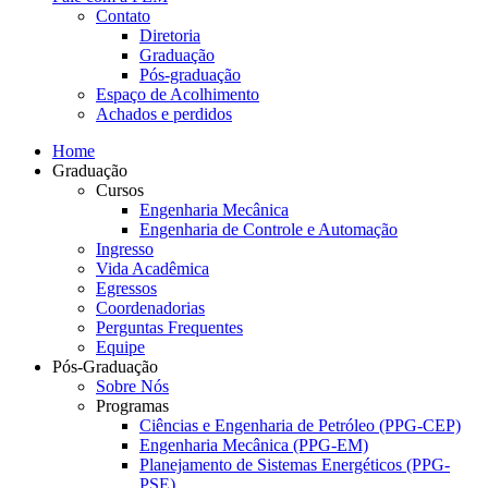
Contato
Diretoria
Graduação
Pós-graduação
Espaço de Acolhimento
Achados e perdidos
Home
Graduação
Cursos
Engenharia Mecânica
Engenharia de Controle e Automação
Ingresso
Vida Acadêmica
Egressos
Coordenadorias
Perguntas Frequentes
Equipe
Pós-Graduação
Sobre Nós
Programas
Ciências e Engenharia de Petróleo (PPG-CEP)
Engenharia Mecânica (PPG-EM)
Planejamento de Sistemas Energéticos (PPG-
PSE)