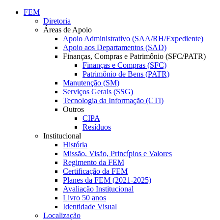
Conteúdo principal
Menu principal
Rodapé
FEM
Diretoria
Áreas de Apoio
Apoio Administrativo (SAA/RH/Expediente)
Apoio aos Departamentos (SAD)
Finanças, Compras e Patrimônio (SFC/PATR)
Finanças e Compras (SFC)
Patrimônio de Bens (PATR)
Manutenção (SM)
Serviços Gerais (SSG)
Tecnologia da Informação (CTI)
Outros
CIPA
Resíduos
Institucional
História
Missão, Visão, Princípios e Valores
Regimento da FEM
Certificação da FEM
Planes da FEM (2021-2025)
Avaliação Institucional
Livro 50 anos
Identidade Visual
Localização