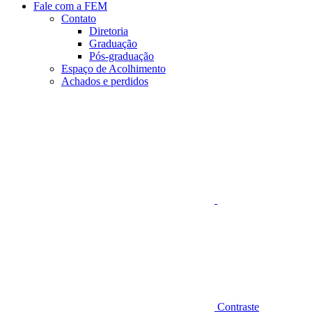
Fale com a FEM
Contato
Diretoria
Graduação
Pós-graduação
Espaço de Acolhimento
Achados e perdidos
Aumentar fonte
Contraste