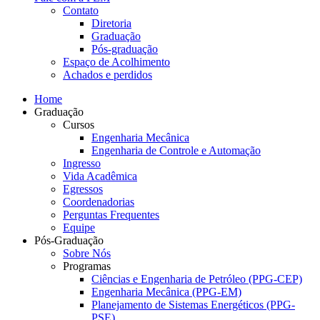
Contato
Diretoria
Graduação
Pós-graduação
Espaço de Acolhimento
Achados e perdidos
Home
Graduação
Cursos
Engenharia Mecânica
Engenharia de Controle e Automação
Ingresso
Vida Acadêmica
Egressos
Coordenadorias
Perguntas Frequentes
Equipe
Pós-Graduação
Sobre Nós
Programas
Ciências e Engenharia de Petróleo (PPG-CEP)
Engenharia Mecânica (PPG-EM)
Planejamento de Sistemas Energéticos (PPG-
PSE)