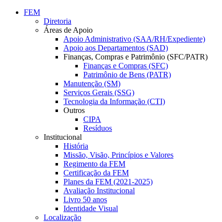
Conteúdo principal
Menu principal
Rodapé
FEM
Diretoria
Áreas de Apoio
Apoio Administrativo (SAA/RH/Expediente)
Apoio aos Departamentos (SAD)
Finanças, Compras e Patrimônio (SFC/PATR)
Finanças e Compras (SFC)
Patrimônio de Bens (PATR)
Manutenção (SM)
Serviços Gerais (SSG)
Tecnologia da Informação (CTI)
Outros
CIPA
Resíduos
Institucional
História
Missão, Visão, Princípios e Valores
Regimento da FEM
Certificação da FEM
Planes da FEM (2021-2025)
Avaliação Institucional
Livro 50 anos
Identidade Visual
Localização