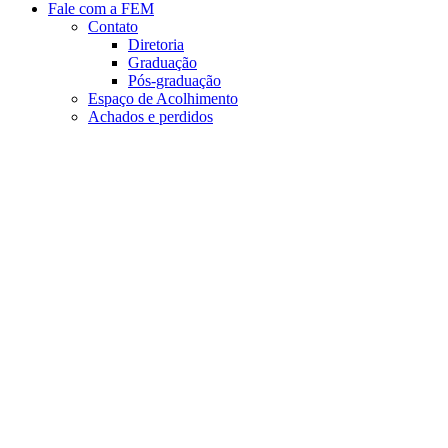
Fale com a FEM
Contato
Diretoria
Graduação
Pós-graduação
Espaço de Acolhimento
Achados e perdidos
Aumentar fonte
Diminuir fonte