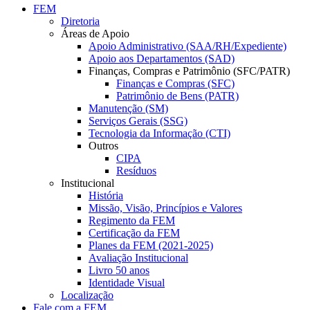
FEM
Diretoria
Áreas de Apoio
Apoio Administrativo (SAA/RH/Expediente)
Apoio aos Departamentos (SAD)
Finanças, Compras e Patrimônio (SFC/PATR)
Finanças e Compras (SFC)
Patrimônio de Bens (PATR)
Manutenção (SM)
Serviços Gerais (SSG)
Tecnologia da Informação (CTI)
Outros
CIPA
Resíduos
Institucional
História
Missão, Visão, Princípios e Valores
Regimento da FEM
Certificação da FEM
Planes da FEM (2021-2025)
Avaliação Institucional
Livro 50 anos
Identidade Visual
Localização
Fale com a FEM