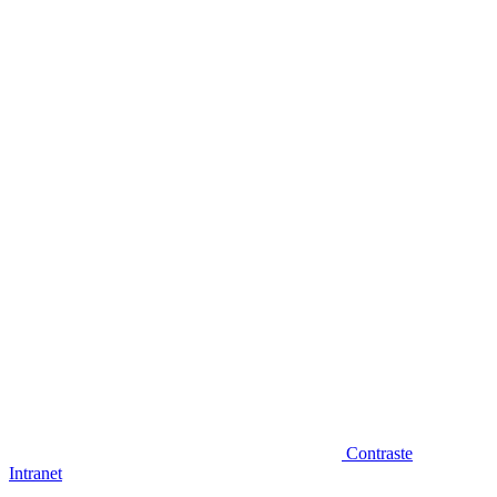
Diminuir fonte
Contraste
Intranet