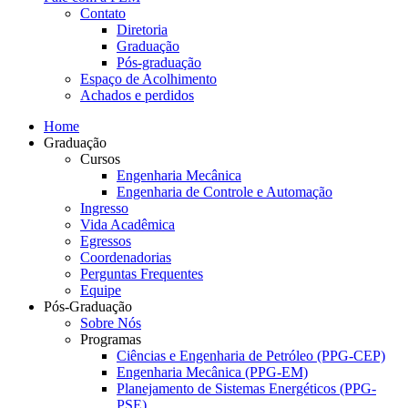
Contato
Diretoria
Graduação
Pós-graduação
Espaço de Acolhimento
Achados e perdidos
Home
Graduação
Cursos
Engenharia Mecânica
Engenharia de Controle e Automação
Ingresso
Vida Acadêmica
Egressos
Coordenadorias
Perguntas Frequentes
Equipe
Pós-Graduação
Sobre Nós
Programas
Ciências e Engenharia de Petróleo (PPG-CEP)
Engenharia Mecânica (PPG-EM)
Planejamento de Sistemas Energéticos (PPG-
PSE)