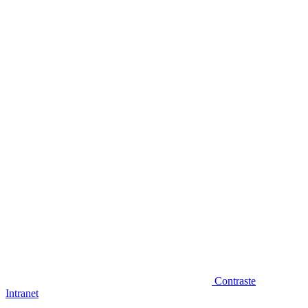
Diminuir fonte
Contraste
Intranet