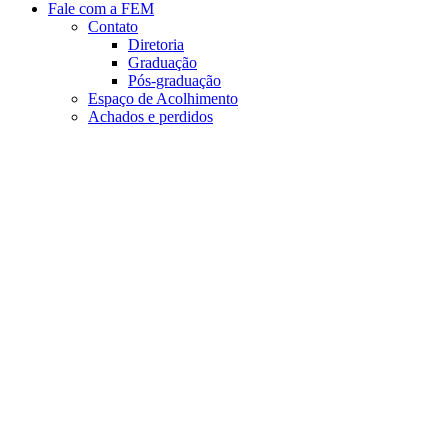
Fale com a FEM
Contato
Diretoria
Graduação
Pós-graduação
Espaço de Acolhimento
Achados e perdidos
Aumentar fonte
Diminuir fonte