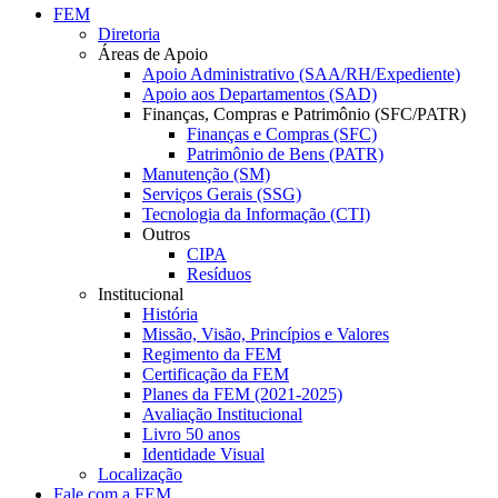
FEM
Diretoria
Áreas de Apoio
Apoio Administrativo (SAA/RH/Expediente)
Apoio aos Departamentos (SAD)
Finanças, Compras e Patrimônio (SFC/PATR)
Finanças e Compras (SFC)
Patrimônio de Bens (PATR)
Manutenção (SM)
Serviços Gerais (SSG)
Tecnologia da Informação (CTI)
Outros
CIPA
Resíduos
Institucional
História
Missão, Visão, Princípios e Valores
Regimento da FEM
Certificação da FEM
Planes da FEM (2021-2025)
Avaliação Institucional
Livro 50 anos
Identidade Visual
Localização
Fale com a FEM