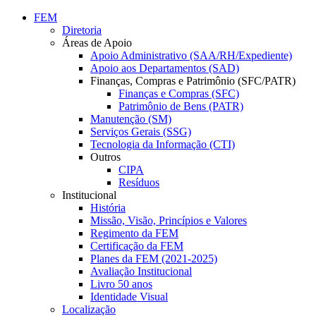
Conteúdo principal
Menu principal
Rodapé
FEM
Diretoria
Áreas de Apoio
Apoio Administrativo (SAA/RH/Expediente)
Apoio aos Departamentos (SAD)
Finanças, Compras e Patrimônio (SFC/PATR)
Finanças e Compras (SFC)
Patrimônio de Bens (PATR)
Manutenção (SM)
Serviços Gerais (SSG)
Tecnologia da Informação (CTI)
Outros
CIPA
Resíduos
Institucional
História
Missão, Visão, Princípios e Valores
Regimento da FEM
Certificação da FEM
Planes da FEM (2021-2025)
Avaliação Institucional
Livro 50 anos
Identidade Visual
Localização