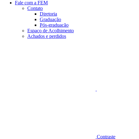
Fale com a FEM
Contato
Diretoria
Graduação
Pós-graduação
Espaço de Acolhimento
Achados e perdidos
Aumentar fonte
Contraste