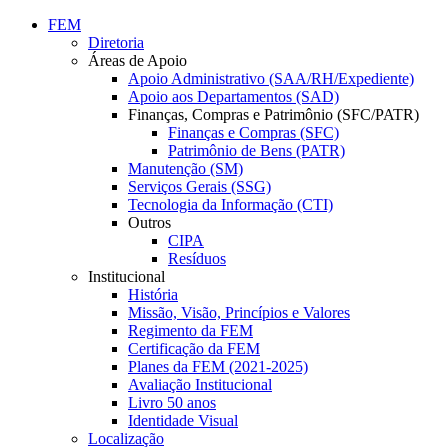
Conteúdo principal
Menu principal
Rodapé
FEM
Diretoria
Áreas de Apoio
Apoio Administrativo (SAA/RH/Expediente)
Apoio aos Departamentos (SAD)
Finanças, Compras e Patrimônio (SFC/PATR)
Finanças e Compras (SFC)
Patrimônio de Bens (PATR)
Manutenção (SM)
Serviços Gerais (SSG)
Tecnologia da Informação (CTI)
Outros
CIPA
Resíduos
Institucional
História
Missão, Visão, Princípios e Valores
Regimento da FEM
Certificação da FEM
Planes da FEM (2021-2025)
Avaliação Institucional
Livro 50 anos
Identidade Visual
Localização