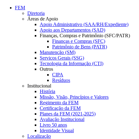
Conteúdo principal
Menu principal
Rodapé
FEM
Diretoria
Áreas de Apoio
Apoio Administrativo (SAA/RH/Expediente)
Apoio aos Departamentos (SAD)
Finanças, Compras e Patrimônio (SFC/PATR)
Finanças e Compras (SFC)
Patrimônio de Bens (PATR)
Manutenção (SM)
Serviços Gerais (SSG)
Tecnologia da Informação (CTI)
Outros
CIPA
Resíduos
Institucional
História
Missão, Visão, Princípios e Valores
Regimento da FEM
Certificação da FEM
Planes da FEM (2021-2025)
Avaliação Institucional
Livro 50 anos
Identidade Visual
Localização