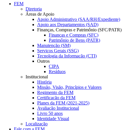
FEM
Diretoria
Áreas de Apoio
Apoio Administrativo (SAA/RH/Expediente)
Apoio aos Departamentos (SAD)
Finanças, Compras e Patrimônio (SFC/PATR)
Finanças e Compras (SFC)
Patrimônio de Bens (PATR)
Manutenção (SM)
Serviços Gerais (SSG)
Tecnologia da Informação (CTI)
Outros
CIPA
Resíduos
Institucional
História
Missão, Visão, Princípios e Valores
Regimento da FEM
Certificação da FEM
Planes da FEM (2021-2025)
Avaliação Institucional
Livro 50 anos
Identidade Visual
Localização
Fale com a FEM