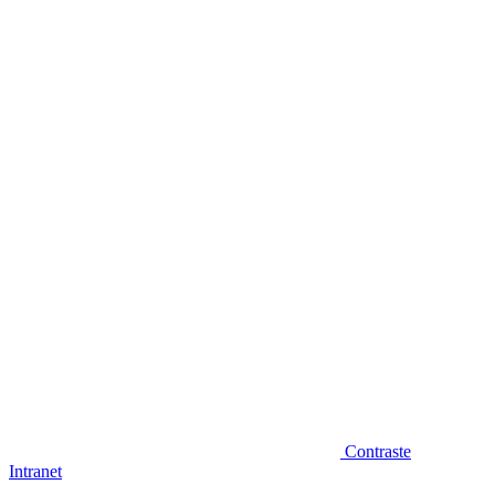
Diminuir fonte
Contraste
Intranet