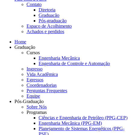
Contato
Diretoria
Graduação
Pós-graduação
Espaço de Acolhimento
Achados e perdidos
Home
Graduação
Cursos
Engenharia Mecânica
Engenharia de Controle e Automação
Ingresso
Vida Acadêmica
Egressos
Coordenadorias
Perguntas Frequentes
Equipe
Pós-Graduação
Sobre Nós
Programas
Ciências e Engenharia de Petróleo (PPG-CEP)
Engenharia Mecânica (PPG-EM)
Planejamento de Sistemas Energéticos (PPG-
PSE)