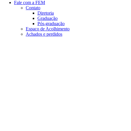
Fale com a FEM
Contato
Diretoria
Graduação
Pós-graduação
Espaço de Acolhimento
Achados e perdidos
Aumentar fonte
Diminuir fonte