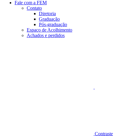
Fale com a FEM
Contato
Diretoria
Graduação
Pós-graduação
Espaço de Acolhimento
Achados e perdidos
Aumentar fonte
Contraste