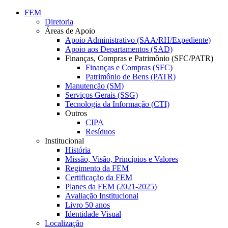
Conteúdo principal
Menu principal
Rodapé
FEM
Diretoria
Áreas de Apoio
Apoio Administrativo (SAA/RH/Expediente)
Apoio aos Departamentos (SAD)
Finanças, Compras e Patrimônio (SFC/PATR)
Finanças e Compras (SFC)
Patrimônio de Bens (PATR)
Manutenção (SM)
Serviços Gerais (SSG)
Tecnologia da Informação (CTI)
Outros
CIPA
Resíduos
Institucional
História
Missão, Visão, Princípios e Valores
Regimento da FEM
Certificação da FEM
Planes da FEM (2021-2025)
Avaliação Institucional
Livro 50 anos
Identidade Visual
Localização