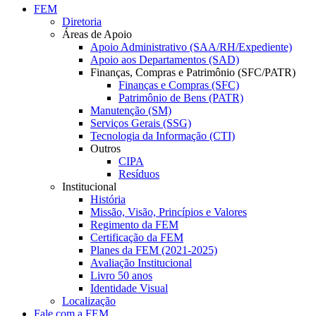
FEM
Diretoria
Áreas de Apoio
Apoio Administrativo (SAA/RH/Expediente)
Apoio aos Departamentos (SAD)
Finanças, Compras e Patrimônio (SFC/PATR)
Finanças e Compras (SFC)
Patrimônio de Bens (PATR)
Manutenção (SM)
Serviços Gerais (SSG)
Tecnologia da Informação (CTI)
Outros
CIPA
Resíduos
Institucional
História
Missão, Visão, Princípios e Valores
Regimento da FEM
Certificação da FEM
Planes da FEM (2021-2025)
Avaliação Institucional
Livro 50 anos
Identidade Visual
Localização
Fale com a FEM