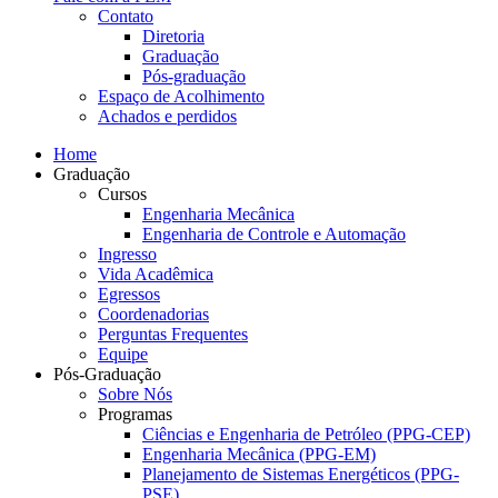
Contato
Diretoria
Graduação
Pós-graduação
Espaço de Acolhimento
Achados e perdidos
Home
Graduação
Cursos
Engenharia Mecânica
Engenharia de Controle e Automação
Ingresso
Vida Acadêmica
Egressos
Coordenadorias
Perguntas Frequentes
Equipe
Pós-Graduação
Sobre Nós
Programas
Ciências e Engenharia de Petróleo (PPG-CEP)
Engenharia Mecânica (PPG-EM)
Planejamento de Sistemas Energéticos (PPG-
PSE)