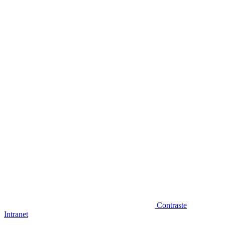
Diminuir fonte
Contraste
Intranet