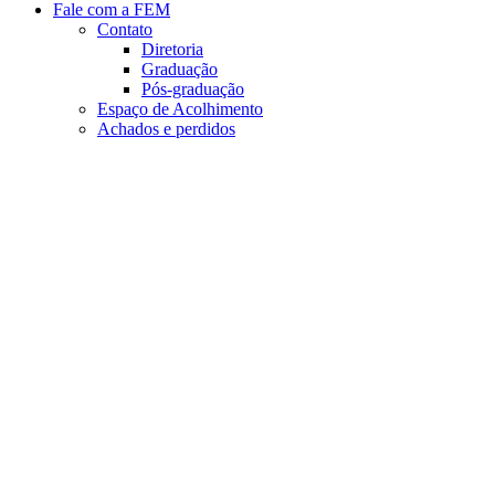
Fale com a FEM
Contato
Diretoria
Graduação
Pós-graduação
Espaço de Acolhimento
Achados e perdidos
Aumentar fonte
Diminuir fonte