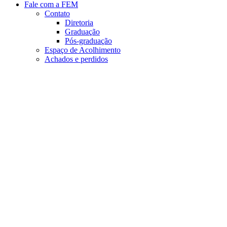
Fale com a FEM
Contato
Diretoria
Graduação
Pós-graduação
Espaço de Acolhimento
Achados e perdidos
Aumentar fonte
Diminuir fonte