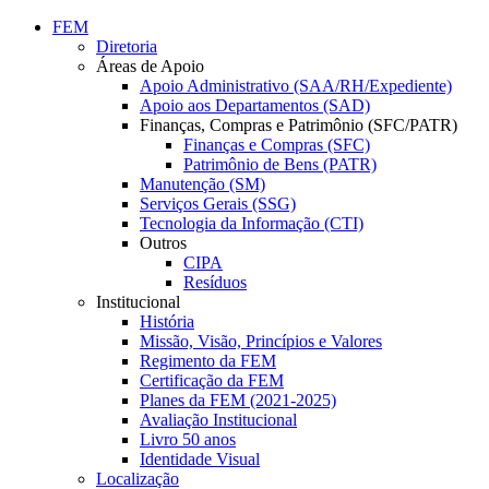
Conteúdo principal
Menu principal
Rodapé
FEM
Diretoria
Áreas de Apoio
Apoio Administrativo (SAA/RH/Expediente)
Apoio aos Departamentos (SAD)
Finanças, Compras e Patrimônio (SFC/PATR)
Finanças e Compras (SFC)
Patrimônio de Bens (PATR)
Manutenção (SM)
Serviços Gerais (SSG)
Tecnologia da Informação (CTI)
Outros
CIPA
Resíduos
Institucional
História
Missão, Visão, Princípios e Valores
Regimento da FEM
Certificação da FEM
Planes da FEM (2021-2025)
Avaliação Institucional
Livro 50 anos
Identidade Visual
Localização