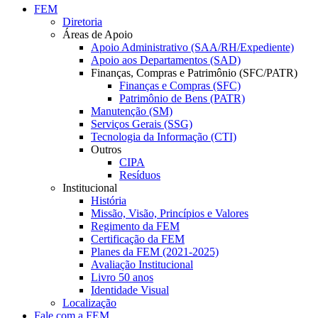
FEM
Diretoria
Áreas de Apoio
Apoio Administrativo (SAA/RH/Expediente)
Apoio aos Departamentos (SAD)
Finanças, Compras e Patrimônio (SFC/PATR)
Finanças e Compras (SFC)
Patrimônio de Bens (PATR)
Manutenção (SM)
Serviços Gerais (SSG)
Tecnologia da Informação (CTI)
Outros
CIPA
Resíduos
Institucional
História
Missão, Visão, Princípios e Valores
Regimento da FEM
Certificação da FEM
Planes da FEM (2021-2025)
Avaliação Institucional
Livro 50 anos
Identidade Visual
Localização
Fale com a FEM