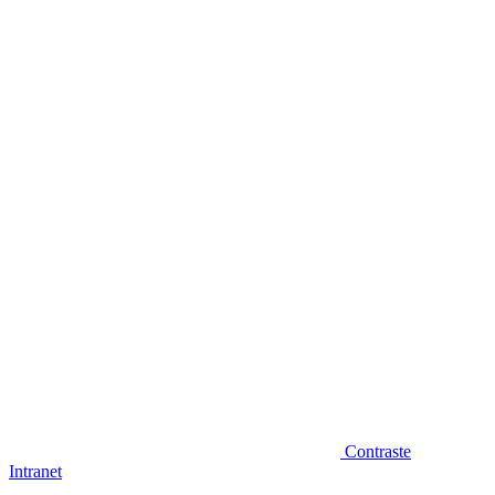
Diminuir fonte
Contraste
Intranet