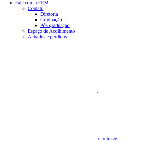
Fale com a FEM
Contato
Diretoria
Graduação
Pós-graduação
Espaço de Acolhimento
Achados e perdidos
Aumentar fonte
Contraste