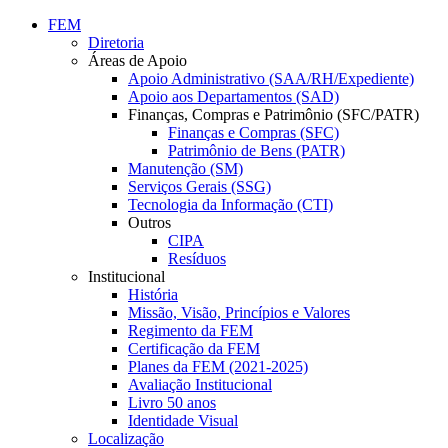
Conteúdo principal
Menu principal
Rodapé
FEM
Diretoria
Áreas de Apoio
Apoio Administrativo (SAA/RH/Expediente)
Apoio aos Departamentos (SAD)
Finanças, Compras e Patrimônio (SFC/PATR)
Finanças e Compras (SFC)
Patrimônio de Bens (PATR)
Manutenção (SM)
Serviços Gerais (SSG)
Tecnologia da Informação (CTI)
Outros
CIPA
Resíduos
Institucional
História
Missão, Visão, Princípios e Valores
Regimento da FEM
Certificação da FEM
Planes da FEM (2021-2025)
Avaliação Institucional
Livro 50 anos
Identidade Visual
Localização