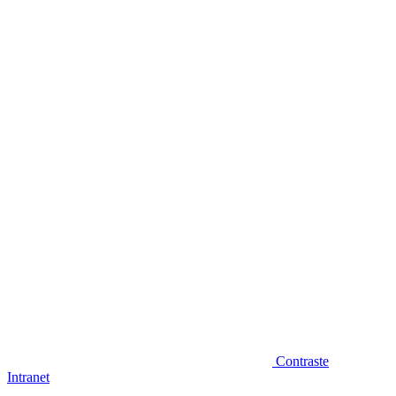
Diminuir fonte
Contraste
Intranet