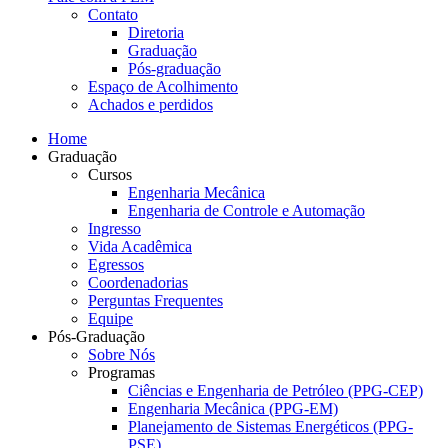
Contato
Diretoria
Graduação
Pós-graduação
Espaço de Acolhimento
Achados e perdidos
Home
Graduação
Cursos
Engenharia Mecânica
Engenharia de Controle e Automação
Ingresso
Vida Acadêmica
Egressos
Coordenadorias
Perguntas Frequentes
Equipe
Pós-Graduação
Sobre Nós
Programas
Ciências e Engenharia de Petróleo (PPG-CEP)
Engenharia Mecânica (PPG-EM)
Planejamento de Sistemas Energéticos (PPG-
PSE)