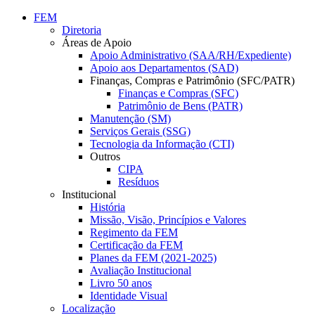
Conteúdo principal
Menu principal
Rodapé
FEM
Diretoria
Áreas de Apoio
Apoio Administrativo (SAA/RH/Expediente)
Apoio aos Departamentos (SAD)
Finanças, Compras e Patrimônio (SFC/PATR)
Finanças e Compras (SFC)
Patrimônio de Bens (PATR)
Manutenção (SM)
Serviços Gerais (SSG)
Tecnologia da Informação (CTI)
Outros
CIPA
Resíduos
Institucional
História
Missão, Visão, Princípios e Valores
Regimento da FEM
Certificação da FEM
Planes da FEM (2021-2025)
Avaliação Institucional
Livro 50 anos
Identidade Visual
Localização