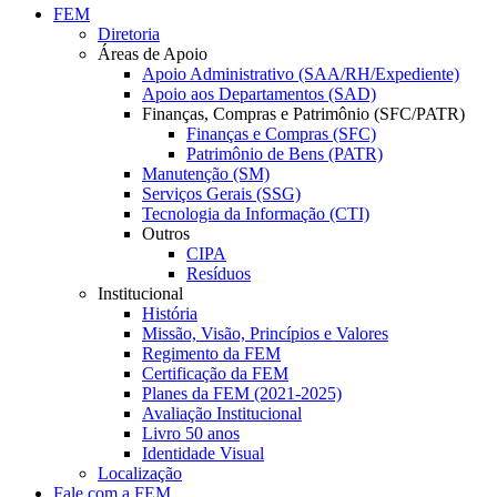
FEM
Diretoria
Áreas de Apoio
Apoio Administrativo (SAA/RH/Expediente)
Apoio aos Departamentos (SAD)
Finanças, Compras e Patrimônio (SFC/PATR)
Finanças e Compras (SFC)
Patrimônio de Bens (PATR)
Manutenção (SM)
Serviços Gerais (SSG)
Tecnologia da Informação (CTI)
Outros
CIPA
Resíduos
Institucional
História
Missão, Visão, Princípios e Valores
Regimento da FEM
Certificação da FEM
Planes da FEM (2021-2025)
Avaliação Institucional
Livro 50 anos
Identidade Visual
Localização
Fale com a FEM