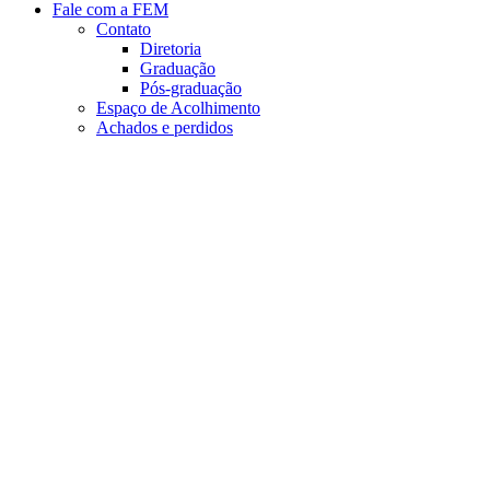
Fale com a FEM
Contato
Diretoria
Graduação
Pós-graduação
Espaço de Acolhimento
Achados e perdidos
Aumentar fonte
Diminuir fonte