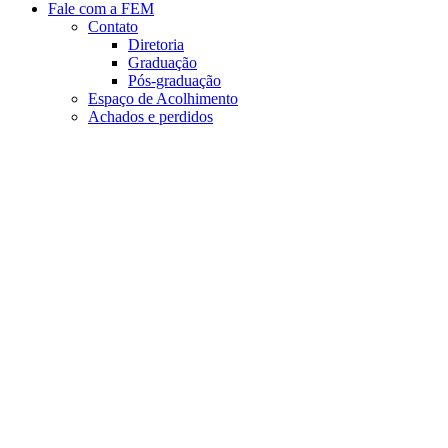
Fale com a FEM
Contato
Diretoria
Graduação
Pós-graduação
Espaço de Acolhimento
Achados e perdidos
Aumentar fonte
Diminuir fonte