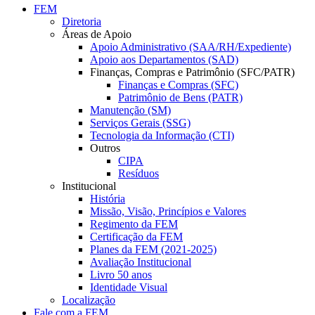
FEM
Diretoria
Áreas de Apoio
Apoio Administrativo (SAA/RH/Expediente)
Apoio aos Departamentos (SAD)
Finanças, Compras e Patrimônio (SFC/PATR)
Finanças e Compras (SFC)
Patrimônio de Bens (PATR)
Manutenção (SM)
Serviços Gerais (SSG)
Tecnologia da Informação (CTI)
Outros
CIPA
Resíduos
Institucional
História
Missão, Visão, Princípios e Valores
Regimento da FEM
Certificação da FEM
Planes da FEM (2021-2025)
Avaliação Institucional
Livro 50 anos
Identidade Visual
Localização
Fale com a FEM