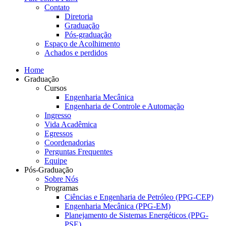
Contato
Diretoria
Graduação
Pós-graduação
Espaço de Acolhimento
Achados e perdidos
Home
Graduação
Cursos
Engenharia Mecânica
Engenharia de Controle e Automação
Ingresso
Vida Acadêmica
Egressos
Coordenadorias
Perguntas Frequentes
Equipe
Pós-Graduação
Sobre Nós
Programas
Ciências e Engenharia de Petróleo (PPG-CEP)
Engenharia Mecânica (PPG-EM)
Planejamento de Sistemas Energéticos (PPG-
PSE)