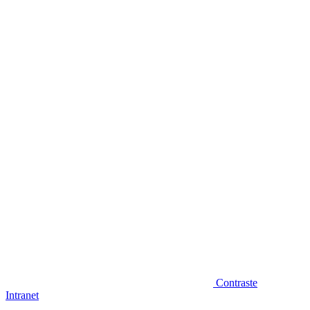
Diminuir fonte
Contraste
Intranet