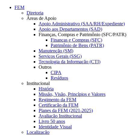
Conteúdo principal
Menu principal
Rodapé
FEM
Diretoria
Áreas de Apoio
Apoio Administrativo (SAA/RH/Expediente)
Apoio aos Departamentos (SAD)
Finanças, Compras e Patrimônio (SFC/PATR)
Finanças e Compras (SFC)
Patrimônio de Bens (PATR)
Manutenção (SM)
Serviços Gerais (SSG)
Tecnologia da Informação (CTI)
Outros
CIPA
Resíduos
Institucional
História
Missão, Visão, Princípios e Valores
Regimento da FEM
Certificação da FEM
Planes da FEM (2021-2025)
Avaliação Institucional
Livro 50 anos
Identidade Visual
Localização