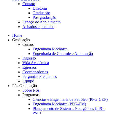
Contato
Diretoria
Graduação
Pós-graduação
Espaço de Acolhimento
Achados e perdidos
Home
Graduação
Cursos
Engenharia Mecânica
Engenharia de Controle e Automação
Ingresso
Vida Acadêmica
Egressos
Coordenadorias
Perguntas Frequentes
Equipe
Pós-Graduação
Sobre Nós
Programas
Ciências e Engenharia de Petróleo (PPG-CEP)
Engenharia Mecânica (PPG-EM)
Planejamento de Sistemas Energéticos (PPG-
PSE)