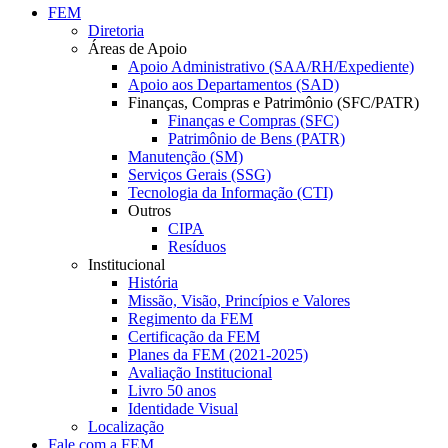
FEM
Diretoria
Áreas de Apoio
Apoio Administrativo (SAA/RH/Expediente)
Apoio aos Departamentos (SAD)
Finanças, Compras e Patrimônio (SFC/PATR)
Finanças e Compras (SFC)
Patrimônio de Bens (PATR)
Manutenção (SM)
Serviços Gerais (SSG)
Tecnologia da Informação (CTI)
Outros
CIPA
Resíduos
Institucional
História
Missão, Visão, Princípios e Valores
Regimento da FEM
Certificação da FEM
Planes da FEM (2021-2025)
Avaliação Institucional
Livro 50 anos
Identidade Visual
Localização
Fale com a FEM