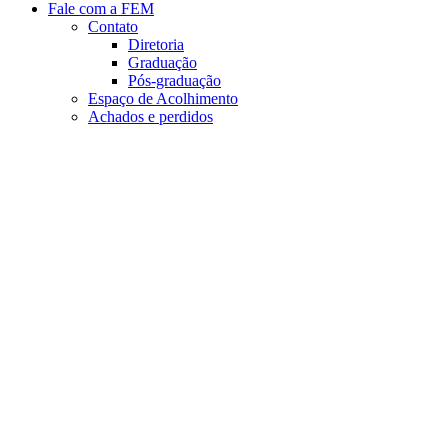
Fale com a FEM
Contato
Diretoria
Graduação
Pós-graduação
Espaço de Acolhimento
Achados e perdidos
Aumentar fonte
Diminuir fonte