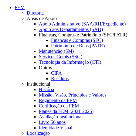
Conteúdo principal
Menu principal
Rodapé
FEM
Diretoria
Áreas de Apoio
Apoio Administrativo (SAA/RH/Expediente)
Apoio aos Departamentos (SAD)
Finanças, Compras e Patrimônio (SFC/PATR)
Finanças e Compras (SFC)
Patrimônio de Bens (PATR)
Manutenção (SM)
Serviços Gerais (SSG)
Tecnologia da Informação (CTI)
Outros
CIPA
Resíduos
Institucional
História
Missão, Visão, Princípios e Valores
Regimento da FEM
Certificação da FEM
Planes da FEM (2021-2025)
Avaliação Institucional
Livro 50 anos
Identidade Visual
Localização