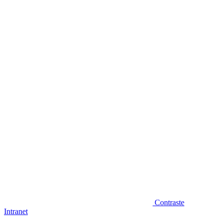
Diminuir fonte
Contraste
Intranet