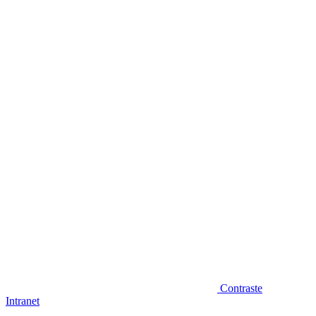
Diminuir fonte
Contraste
Intranet