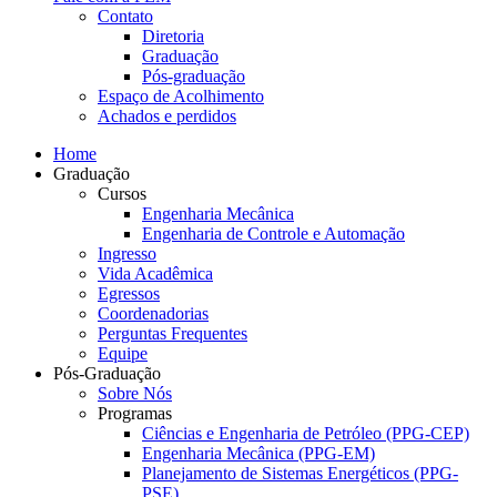
Contato
Diretoria
Graduação
Pós-graduação
Espaço de Acolhimento
Achados e perdidos
Home
Graduação
Cursos
Engenharia Mecânica
Engenharia de Controle e Automação
Ingresso
Vida Acadêmica
Egressos
Coordenadorias
Perguntas Frequentes
Equipe
Pós-Graduação
Sobre Nós
Programas
Ciências e Engenharia de Petróleo (PPG-CEP)
Engenharia Mecânica (PPG-EM)
Planejamento de Sistemas Energéticos (PPG-
PSE)