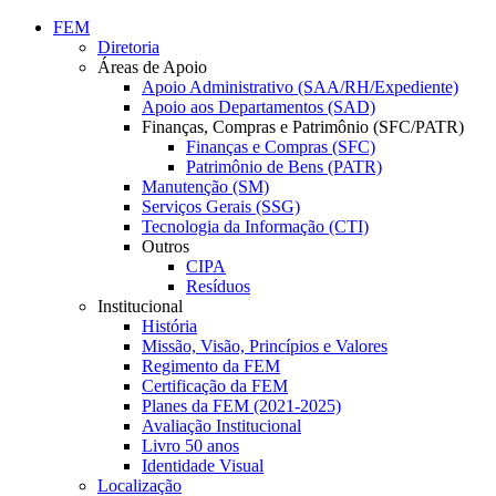
Conteúdo principal
Menu principal
Rodapé
FEM
Diretoria
Áreas de Apoio
Apoio Administrativo (SAA/RH/Expediente)
Apoio aos Departamentos (SAD)
Finanças, Compras e Patrimônio (SFC/PATR)
Finanças e Compras (SFC)
Patrimônio de Bens (PATR)
Manutenção (SM)
Serviços Gerais (SSG)
Tecnologia da Informação (CTI)
Outros
CIPA
Resíduos
Institucional
História
Missão, Visão, Princípios e Valores
Regimento da FEM
Certificação da FEM
Planes da FEM (2021-2025)
Avaliação Institucional
Livro 50 anos
Identidade Visual
Localização