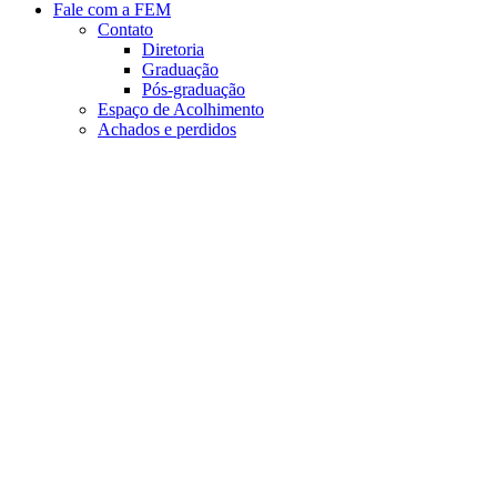
Fale com a FEM
Contato
Diretoria
Graduação
Pós-graduação
Espaço de Acolhimento
Achados e perdidos
Aumentar fonte
Diminuir fonte