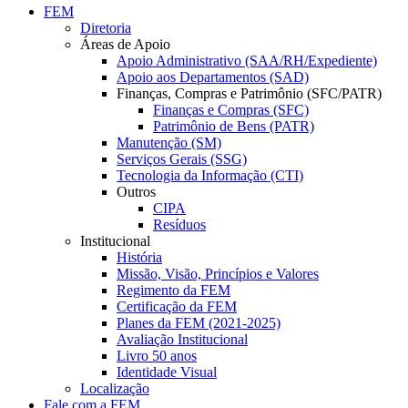
FEM
Diretoria
Áreas de Apoio
Apoio Administrativo (SAA/RH/Expediente)
Apoio aos Departamentos (SAD)
Finanças, Compras e Patrimônio (SFC/PATR)
Finanças e Compras (SFC)
Patrimônio de Bens (PATR)
Manutenção (SM)
Serviços Gerais (SSG)
Tecnologia da Informação (CTI)
Outros
CIPA
Resíduos
Institucional
História
Missão, Visão, Princípios e Valores
Regimento da FEM
Certificação da FEM
Planes da FEM (2021-2025)
Avaliação Institucional
Livro 50 anos
Identidade Visual
Localização
Fale com a FEM