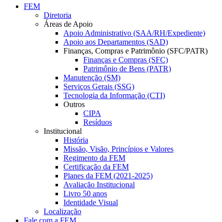
FEM
Diretoria
Áreas de Apoio
Apoio Administrativo (SAA/RH/Expediente)
Apoio aos Departamentos (SAD)
Finanças, Compras e Patrimônio (SFC/PATR)
Finanças e Compras (SFC)
Patrimônio de Bens (PATR)
Manutenção (SM)
Serviços Gerais (SSG)
Tecnologia da Informação (CTI)
Outros
CIPA
Resíduos
Institucional
História
Missão, Visão, Princípios e Valores
Regimento da FEM
Certificação da FEM
Planes da FEM (2021-2025)
Avaliação Institucional
Livro 50 anos
Identidade Visual
Localização
Fale com a FEM