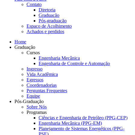
Contato
Diretoria
Graduação
Pós-graduação
Espaço de Acolhimento
Achados e perdidos
Home
Graduação
Cursos
Engenharia Mecânica
Engenharia de Controle e Automação
Ingresso
Vida Acadêmica
Egressos
Coordenadorias
Perguntas Frequentes
Equipe
Pós-Graduação
Sobre Nós
Programas
Ciências e Engenharia de Petróleo (PPG-CEP)
Engenharia Mecânica (PPG-EM)
Planejamento de Sistemas Energéticos (PPG-
PSE)