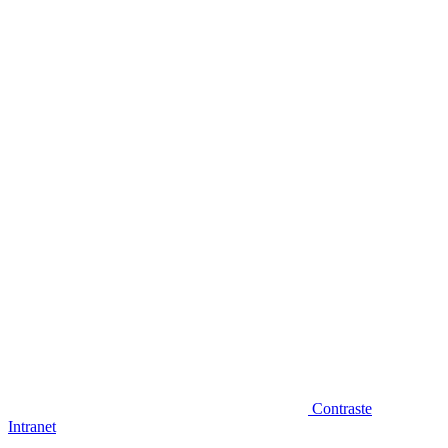
Diminuir fonte
Contraste
Intranet