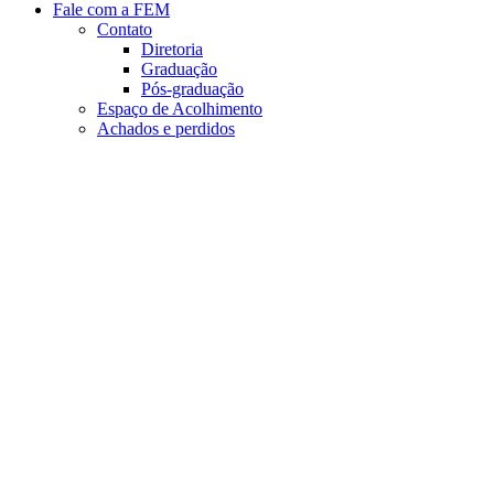
Fale com a FEM
Contato
Diretoria
Graduação
Pós-graduação
Espaço de Acolhimento
Achados e perdidos
Aumentar fonte
Diminuir fonte