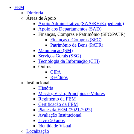
Conteúdo principal
Menu principal
Rodapé
FEM
Diretoria
Áreas de Apoio
Apoio Administrativo (SAA/RH/Expediente)
Apoio aos Departamentos (SAD)
Finanças, Compras e Patrimônio (SFC/PATR)
Finanças e Compras (SFC)
Patrimônio de Bens (PATR)
Manutenção (SM)
Serviços Gerais (SSG)
Tecnologia da Informação (CTI)
Outros
CIPA
Resíduos
Institucional
História
Missão, Visão, Princípios e Valores
Regimento da FEM
Certificação da FEM
Planes da FEM (2021-2025)
Avaliação Institucional
Livro 50 anos
Identidade Visual
Localização