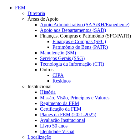
Conteúdo principal
Menu principal
Rodapé
FEM
Diretoria
Áreas de Apoio
Apoio Administrativo (SAA/RH/Expediente)
Apoio aos Departamentos (SAD)
Finanças, Compras e Patrimônio (SFC/PATR)
Finanças e Compras (SFC)
Patrimônio de Bens (PATR)
Manutenção (SM)
Serviços Gerais (SSG)
Tecnologia da Informação (CTI)
Outros
CIPA
Resíduos
Institucional
História
Missão, Visão, Princípios e Valores
Regimento da FEM
Certificação da FEM
Planes da FEM (2021-2025)
Avaliação Institucional
Livro 50 anos
Identidade Visual
Localização