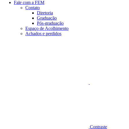
Fale com a FEM
Contato
Diretoria
Graduação
Pós-graduação
Espaço de Acolhimento
Achados e perdidos
Aumentar fonte
Contraste