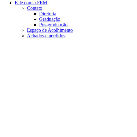
Fale com a FEM
Contato
Diretoria
Graduação
Pós-graduação
Espaço de Acolhimento
Achados e perdidos
Aumentar fonte
Diminuir fonte