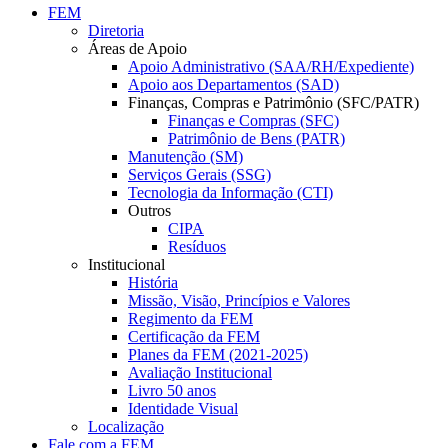
FEM
Diretoria
Áreas de Apoio
Apoio Administrativo (SAA/RH/Expediente)
Apoio aos Departamentos (SAD)
Finanças, Compras e Patrimônio (SFC/PATR)
Finanças e Compras (SFC)
Patrimônio de Bens (PATR)
Manutenção (SM)
Serviços Gerais (SSG)
Tecnologia da Informação (CTI)
Outros
CIPA
Resíduos
Institucional
História
Missão, Visão, Princípios e Valores
Regimento da FEM
Certificação da FEM
Planes da FEM (2021-2025)
Avaliação Institucional
Livro 50 anos
Identidade Visual
Localização
Fale com a FEM