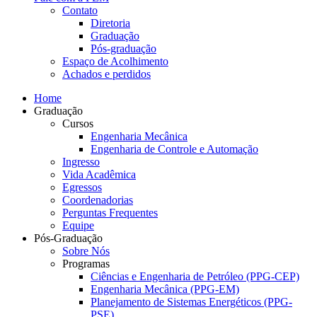
Contato
Diretoria
Graduação
Pós-graduação
Espaço de Acolhimento
Achados e perdidos
Home
Graduação
Cursos
Engenharia Mecânica
Engenharia de Controle e Automação
Ingresso
Vida Acadêmica
Egressos
Coordenadorias
Perguntas Frequentes
Equipe
Pós-Graduação
Sobre Nós
Programas
Ciências e Engenharia de Petróleo (PPG-CEP)
Engenharia Mecânica (PPG-EM)
Planejamento de Sistemas Energéticos (PPG-
PSE)