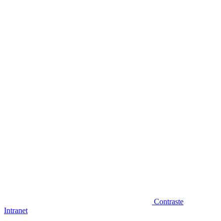
Diminuir fonte
Contraste
Intranet