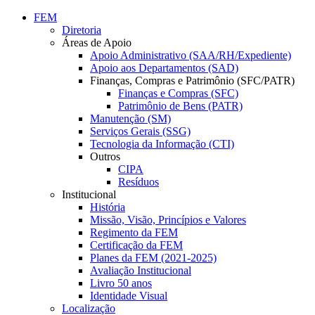
Conteúdo principal
Menu principal
Rodapé
FEM
Diretoria
Áreas de Apoio
Apoio Administrativo (SAA/RH/Expediente)
Apoio aos Departamentos (SAD)
Finanças, Compras e Patrimônio (SFC/PATR)
Finanças e Compras (SFC)
Patrimônio de Bens (PATR)
Manutenção (SM)
Serviços Gerais (SSG)
Tecnologia da Informação (CTI)
Outros
CIPA
Resíduos
Institucional
História
Missão, Visão, Princípios e Valores
Regimento da FEM
Certificação da FEM
Planes da FEM (2021-2025)
Avaliação Institucional
Livro 50 anos
Identidade Visual
Localização