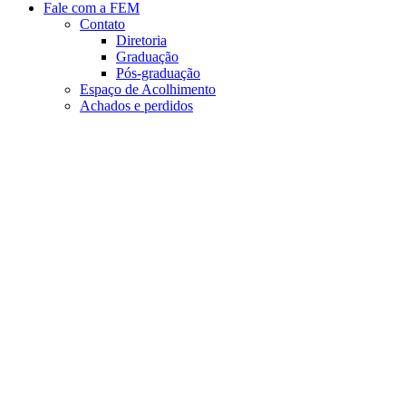
Fale com a FEM
Contato
Diretoria
Graduação
Pós-graduação
Espaço de Acolhimento
Achados e perdidos
Aumentar fonte
Diminuir fonte