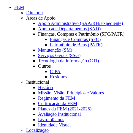
Conteúdo principal
Menu principal
Rodapé
FEM
Diretoria
Áreas de Apoio
Apoio Administrativo (SAA/RH/Expediente)
Apoio aos Departamentos (SAD)
Finanças, Compras e Patrimônio (SFC/PATR)
Finanças e Compras (SFC)
Patrimônio de Bens (PATR)
Manutenção (SM)
Serviços Gerais (SSG)
Tecnologia da Informação (CTI)
Outros
CIPA
Resíduos
Institucional
História
Missão, Visão, Princípios e Valores
Regimento da FEM
Certificação da FEM
Planes da FEM (2021-2025)
Avaliação Institucional
Livro 50 anos
Identidade Visual
Localização