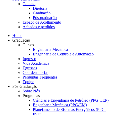
Contato
Diretoria
Graduação
Pós-graduação
Espaço de Acolhimento
Achados e perdidos
Home
Graduação
Cursos
Engenharia Mecânica
Engenharia de Controle e Automação
Ingresso
Vida Acadêmica
Egressos
Coordenadorias
Perguntas Frequentes
Equipe
Pós-Graduação
Sobre Nós
Programas
Ciências e Engenharia de Petróleo (PPG-CEP)
Engenharia Mecânica (PPG-EM)
Planejamento de Sistemas Energéticos (PPG-
PSE)