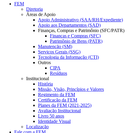
FEM
Diretoria
Áreas de Apoio
Apoio Administrativo (SAA/RH/Expediente)
Apoio aos Departamentos (SAD)
Finanças, Compras e Patrimônio (SFC/PATR)
Finanças e Compras (SFC)
Patrimônio de Bens (PATR)
Manutenção (SM)
Serviços Gerais (SSG)
Tecnologia da Informação (CTI)
Outros
CIPA
Resíduos
Institucional
História
Missão, Visão, Princípios e Valores
Regimento da FEM
Certificação da FEM
Planes da FEM (2021-2025)
Avaliação Institucional
Livro 50 anos
Identidade Visual
Localização
Fale com a FEM