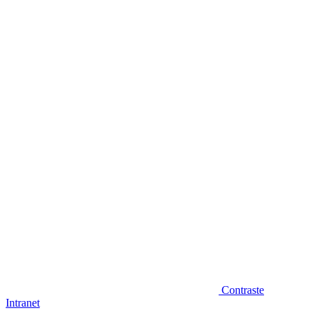
Diminuir fonte
Contraste
Intranet