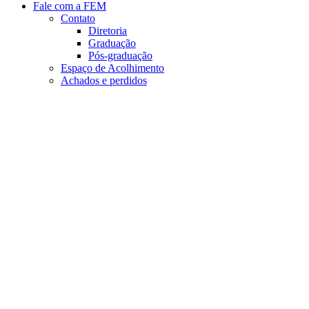
Fale com a FEM
Contato
Diretoria
Graduação
Pós-graduação
Espaço de Acolhimento
Achados e perdidos
Aumentar fonte
Diminuir fonte