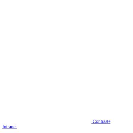
Diminuir fonte
Contraste
Intranet