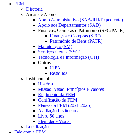
FEM
Diretoria
Áreas de Apoio
Apoio Administrativo (SAA/RH/Expediente)
Apoio aos Departamentos (SAD)
Finanças, Compras e Patrimônio (SFC/PATR)
Finanças e Compras (SFC)
Patrimônio de Bens (PATR)
Manutenção (SM)
Serviços Gerais (SSG)
Tecnologia da Informação (CTI)
Outros
CIPA
Resíduos
Institucional
História
Missão, Visão, Princípios e Valores
Regimento da FEM
Certificação da FEM
Planes da FEM (2021-2025)
Avaliação Institucional
Livro 50 anos
Identidade Visual
Localização
Fale com a FEM