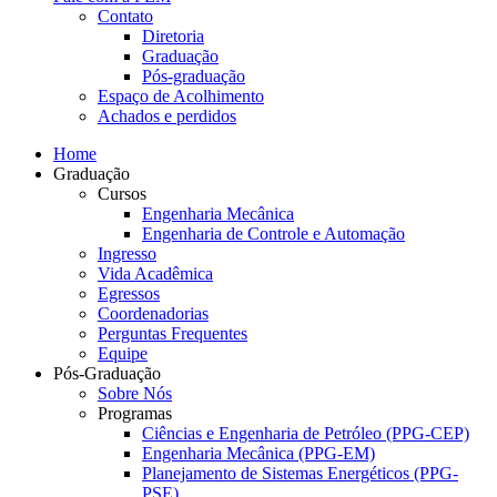
Contato
Diretoria
Graduação
Pós-graduação
Espaço de Acolhimento
Achados e perdidos
Home
Graduação
Cursos
Engenharia Mecânica
Engenharia de Controle e Automação
Ingresso
Vida Acadêmica
Egressos
Coordenadorias
Perguntas Frequentes
Equipe
Pós-Graduação
Sobre Nós
Programas
Ciências e Engenharia de Petróleo (PPG-CEP)
Engenharia Mecânica (PPG-EM)
Planejamento de Sistemas Energéticos (PPG-
PSE)