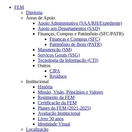
Conteúdo principal
Menu principal
Rodapé
FEM
Diretoria
Áreas de Apoio
Apoio Administrativo (SAA/RH/Expediente)
Apoio aos Departamentos (SAD)
Finanças, Compras e Patrimônio (SFC/PATR)
Finanças e Compras (SFC)
Patrimônio de Bens (PATR)
Manutenção (SM)
Serviços Gerais (SSG)
Tecnologia da Informação (CTI)
Outros
CIPA
Resíduos
Institucional
História
Missão, Visão, Princípios e Valores
Regimento da FEM
Certificação da FEM
Planes da FEM (2021-2025)
Avaliação Institucional
Livro 50 anos
Identidade Visual
Localização