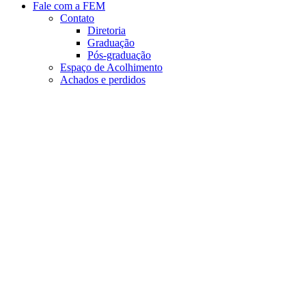
Fale com a FEM
Contato
Diretoria
Graduação
Pós-graduação
Espaço de Acolhimento
Achados e perdidos
Aumentar fonte
Diminuir fonte