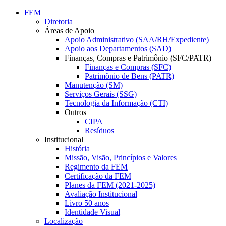
Conteúdo principal
Menu principal
Rodapé
FEM
Diretoria
Áreas de Apoio
Apoio Administrativo (SAA/RH/Expediente)
Apoio aos Departamentos (SAD)
Finanças, Compras e Patrimônio (SFC/PATR)
Finanças e Compras (SFC)
Patrimônio de Bens (PATR)
Manutenção (SM)
Serviços Gerais (SSG)
Tecnologia da Informação (CTI)
Outros
CIPA
Resíduos
Institucional
História
Missão, Visão, Princípios e Valores
Regimento da FEM
Certificação da FEM
Planes da FEM (2021-2025)
Avaliação Institucional
Livro 50 anos
Identidade Visual
Localização