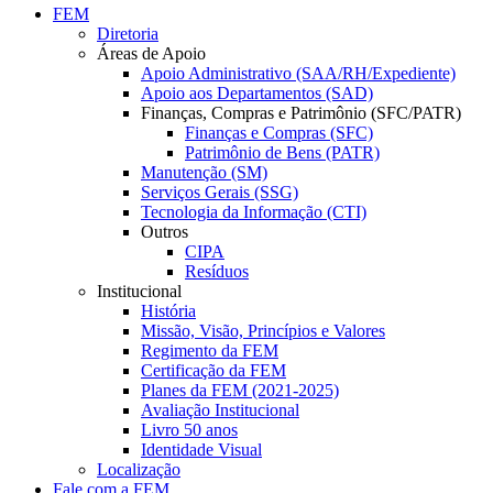
FEM
Diretoria
Áreas de Apoio
Apoio Administrativo (SAA/RH/Expediente)
Apoio aos Departamentos (SAD)
Finanças, Compras e Patrimônio (SFC/PATR)
Finanças e Compras (SFC)
Patrimônio de Bens (PATR)
Manutenção (SM)
Serviços Gerais (SSG)
Tecnologia da Informação (CTI)
Outros
CIPA
Resíduos
Institucional
História
Missão, Visão, Princípios e Valores
Regimento da FEM
Certificação da FEM
Planes da FEM (2021-2025)
Avaliação Institucional
Livro 50 anos
Identidade Visual
Localização
Fale com a FEM