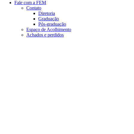
Fale com a FEM
Contato
Diretoria
Graduação
Pós-graduação
Espaço de Acolhimento
Achados e perdidos
Aumentar fonte
Diminuir fonte