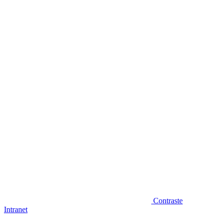
Diminuir fonte
Contraste
Intranet