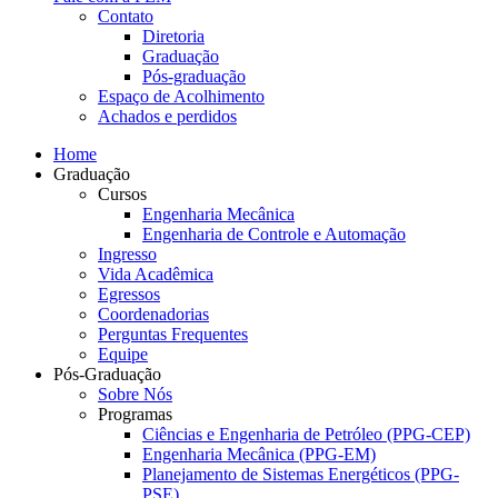
Contato
Diretoria
Graduação
Pós-graduação
Espaço de Acolhimento
Achados e perdidos
Home
Graduação
Cursos
Engenharia Mecânica
Engenharia de Controle e Automação
Ingresso
Vida Acadêmica
Egressos
Coordenadorias
Perguntas Frequentes
Equipe
Pós-Graduação
Sobre Nós
Programas
Ciências e Engenharia de Petróleo (PPG-CEP)
Engenharia Mecânica (PPG-EM)
Planejamento de Sistemas Energéticos (PPG-
PSE)