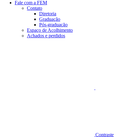
Fale com a FEM
Contato
Diretoria
Graduação
Pós-graduação
Espaço de Acolhimento
Achados e perdidos
Aumentar fonte
Contraste