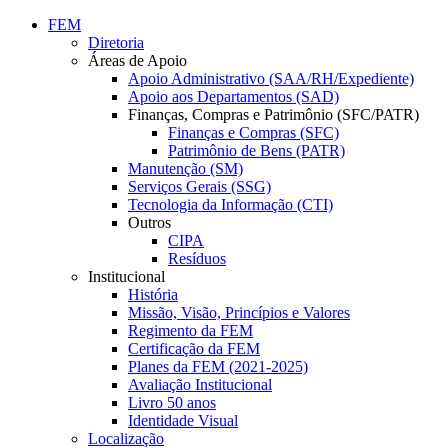
Conteúdo principal
Menu principal
Rodapé
FEM
Diretoria
Áreas de Apoio
Apoio Administrativo (SAA/RH/Expediente)
Apoio aos Departamentos (SAD)
Finanças, Compras e Patrimônio (SFC/PATR)
Finanças e Compras (SFC)
Patrimônio de Bens (PATR)
Manutenção (SM)
Serviços Gerais (SSG)
Tecnologia da Informação (CTI)
Outros
CIPA
Resíduos
Institucional
História
Missão, Visão, Princípios e Valores
Regimento da FEM
Certificação da FEM
Planes da FEM (2021-2025)
Avaliação Institucional
Livro 50 anos
Identidade Visual
Localização