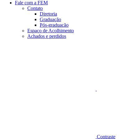
Fale com a FEM
Contato
Diretoria
Graduação
Pós-graduação
Espaço de Acolhimento
Achados e perdidos
Aumentar fonte
Contraste