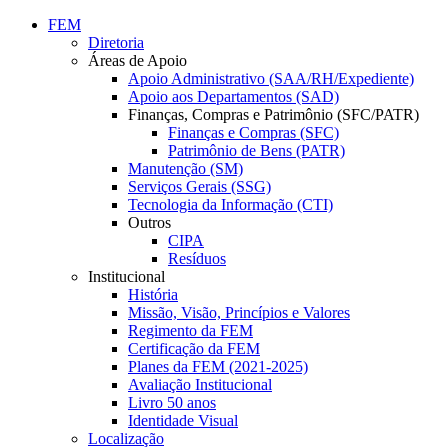
Conteúdo principal
Menu principal
Rodapé
FEM
Diretoria
Áreas de Apoio
Apoio Administrativo (SAA/RH/Expediente)
Apoio aos Departamentos (SAD)
Finanças, Compras e Patrimônio (SFC/PATR)
Finanças e Compras (SFC)
Patrimônio de Bens (PATR)
Manutenção (SM)
Serviços Gerais (SSG)
Tecnologia da Informação (CTI)
Outros
CIPA
Resíduos
Institucional
História
Missão, Visão, Princípios e Valores
Regimento da FEM
Certificação da FEM
Planes da FEM (2021-2025)
Avaliação Institucional
Livro 50 anos
Identidade Visual
Localização