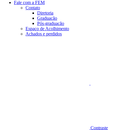
Fale com a FEM
Contato
Diretoria
Graduação
Pós-graduação
Espaço de Acolhimento
Achados e perdidos
Aumentar fonte
Contraste