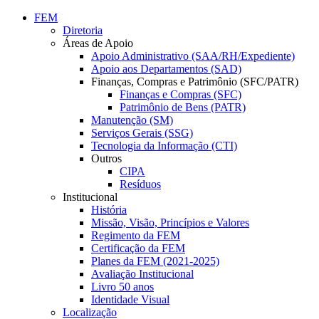
Conteúdo principal
Menu principal
Rodapé
FEM
Diretoria
Áreas de Apoio
Apoio Administrativo (SAA/RH/Expediente)
Apoio aos Departamentos (SAD)
Finanças, Compras e Patrimônio (SFC/PATR)
Finanças e Compras (SFC)
Patrimônio de Bens (PATR)
Manutenção (SM)
Serviços Gerais (SSG)
Tecnologia da Informação (CTI)
Outros
CIPA
Resíduos
Institucional
História
Missão, Visão, Princípios e Valores
Regimento da FEM
Certificação da FEM
Planes da FEM (2021-2025)
Avaliação Institucional
Livro 50 anos
Identidade Visual
Localização