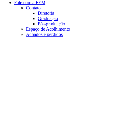
Fale com a FEM
Contato
Diretoria
Graduação
Pós-graduação
Espaço de Acolhimento
Achados e perdidos
Aumentar fonte
Diminuir fonte