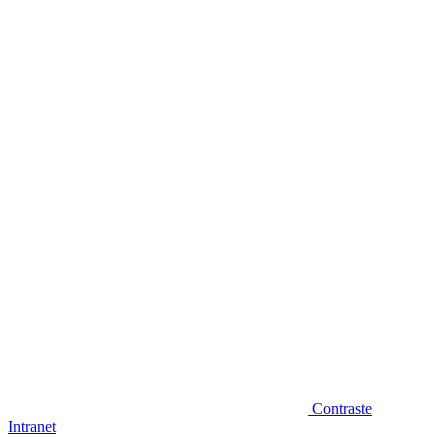
Diminuir fonte
Contraste
Intranet