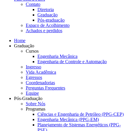
Contato
Diretoria
Graduação
Pós-graduação
Espaço de Acolhimento
Achados e perdidos
Home
Graduação
Cursos
Engenharia Mecânica
Engenharia de Controle e Automação
Ingresso
Vida Acadêmica
Egressos
Coordenadorias
Perguntas Frequentes
Equipe
Pós-Graduação
Sobre Nós
Programas
Ciências e Engenharia de Petróleo (PPG-CEP)
Engenharia Mecânica (PPG-EM)
Planejamento de Sistemas Energéticos (PPG-
PSE)