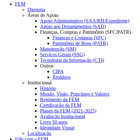
FEM
Diretoria
Áreas de Apoio
Apoio Administrativo (SAA/RH/Expediente)
Apoio aos Departamentos (SAD)
Finanças, Compras e Patrimônio (SFC/PATR)
Finanças e Compras (SFC)
Patrimônio de Bens (PATR)
Manutenção (SM)
Serviços Gerais (SSG)
Tecnologia da Informação (CTI)
Outros
CIPA
Resíduos
Institucional
História
Missão, Visão, Princípios e Valores
Regimento da FEM
Certificação da FEM
Planes da FEM (2021-2025)
Avaliação Institucional
Livro 50 anos
Identidade Visual
Localização
Fale com a FEM