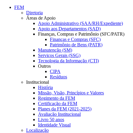
Conteúdo principal
Menu principal
Rodapé
FEM
Diretoria
Áreas de Apoio
Apoio Administrativo (SAA/RH/Expediente)
Apoio aos Departamentos (SAD)
Finanças, Compras e Patrimônio (SFC/PATR)
Finanças e Compras (SFC)
Patrimônio de Bens (PATR)
Manutenção (SM)
Serviços Gerais (SSG)
Tecnologia da Informação (CTI)
Outros
CIPA
Resíduos
Institucional
História
Missão, Visão, Princípios e Valores
Regimento da FEM
Certificação da FEM
Planes da FEM (2021-2025)
Avaliação Institucional
Livro 50 anos
Identidade Visual
Localização