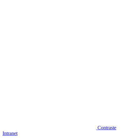
Diminuir fonte
Contraste
Intranet