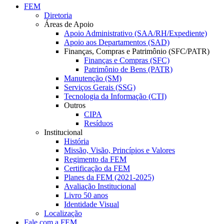
FEM
Diretoria
Áreas de Apoio
Apoio Administrativo (SAA/RH/Expediente)
Apoio aos Departamentos (SAD)
Finanças, Compras e Patrimônio (SFC/PATR)
Finanças e Compras (SFC)
Patrimônio de Bens (PATR)
Manutenção (SM)
Serviços Gerais (SSG)
Tecnologia da Informação (CTI)
Outros
CIPA
Resíduos
Institucional
História
Missão, Visão, Princípios e Valores
Regimento da FEM
Certificação da FEM
Planes da FEM (2021-2025)
Avaliação Institucional
Livro 50 anos
Identidade Visual
Localização
Fale com a FEM