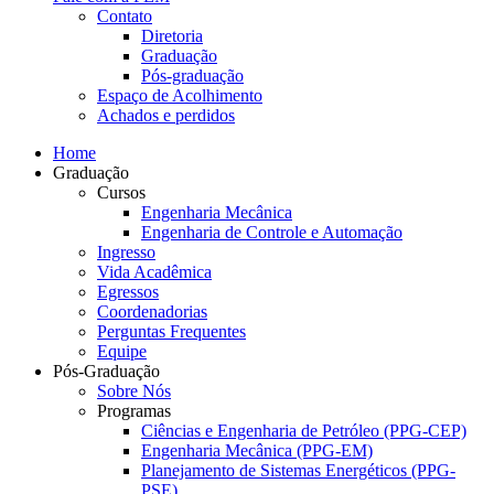
Contato
Diretoria
Graduação
Pós-graduação
Espaço de Acolhimento
Achados e perdidos
Home
Graduação
Cursos
Engenharia Mecânica
Engenharia de Controle e Automação
Ingresso
Vida Acadêmica
Egressos
Coordenadorias
Perguntas Frequentes
Equipe
Pós-Graduação
Sobre Nós
Programas
Ciências e Engenharia de Petróleo (PPG-CEP)
Engenharia Mecânica (PPG-EM)
Planejamento de Sistemas Energéticos (PPG-
PSE)