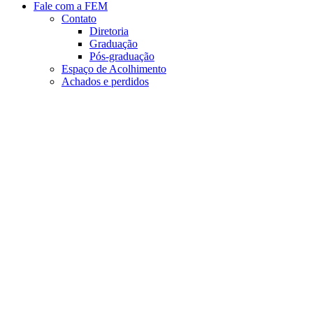
Fale com a FEM
Contato
Diretoria
Graduação
Pós-graduação
Espaço de Acolhimento
Achados e perdidos
Aumentar fonte
Diminuir fonte