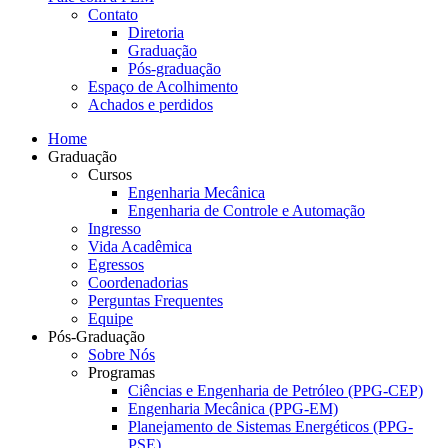
Contato
Diretoria
Graduação
Pós-graduação
Espaço de Acolhimento
Achados e perdidos
Home
Graduação
Cursos
Engenharia Mecânica
Engenharia de Controle e Automação
Ingresso
Vida Acadêmica
Egressos
Coordenadorias
Perguntas Frequentes
Equipe
Pós-Graduação
Sobre Nós
Programas
Ciências e Engenharia de Petróleo (PPG-CEP)
Engenharia Mecânica (PPG-EM)
Planejamento de Sistemas Energéticos (PPG-
PSE)