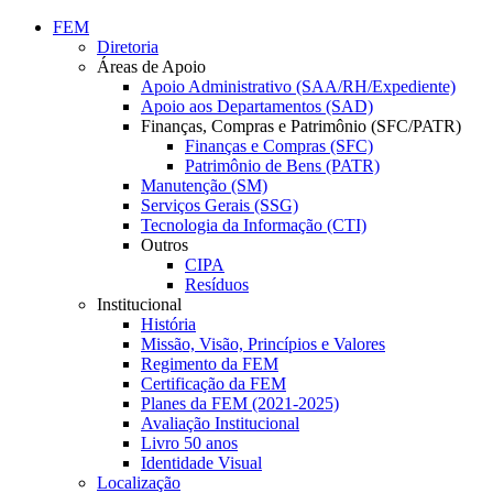
Conteúdo principal
Menu principal
Rodapé
FEM
Diretoria
Áreas de Apoio
Apoio Administrativo (SAA/RH/Expediente)
Apoio aos Departamentos (SAD)
Finanças, Compras e Patrimônio (SFC/PATR)
Finanças e Compras (SFC)
Patrimônio de Bens (PATR)
Manutenção (SM)
Serviços Gerais (SSG)
Tecnologia da Informação (CTI)
Outros
CIPA
Resíduos
Institucional
História
Missão, Visão, Princípios e Valores
Regimento da FEM
Certificação da FEM
Planes da FEM (2021-2025)
Avaliação Institucional
Livro 50 anos
Identidade Visual
Localização