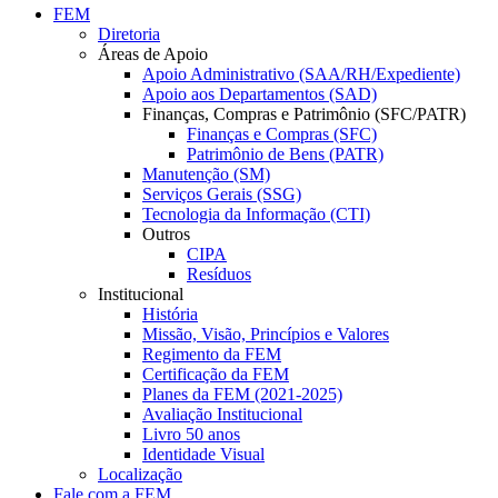
FEM
Diretoria
Áreas de Apoio
Apoio Administrativo (SAA/RH/Expediente)
Apoio aos Departamentos (SAD)
Finanças, Compras e Patrimônio (SFC/PATR)
Finanças e Compras (SFC)
Patrimônio de Bens (PATR)
Manutenção (SM)
Serviços Gerais (SSG)
Tecnologia da Informação (CTI)
Outros
CIPA
Resíduos
Institucional
História
Missão, Visão, Princípios e Valores
Regimento da FEM
Certificação da FEM
Planes da FEM (2021-2025)
Avaliação Institucional
Livro 50 anos
Identidade Visual
Localização
Fale com a FEM