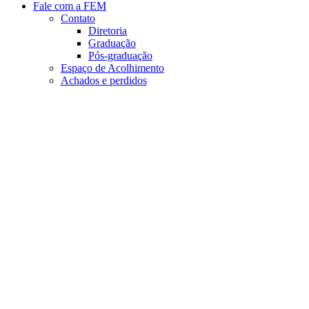
Fale com a FEM
Contato
Diretoria
Graduação
Pós-graduação
Espaço de Acolhimento
Achados e perdidos
Aumentar fonte
Diminuir fonte