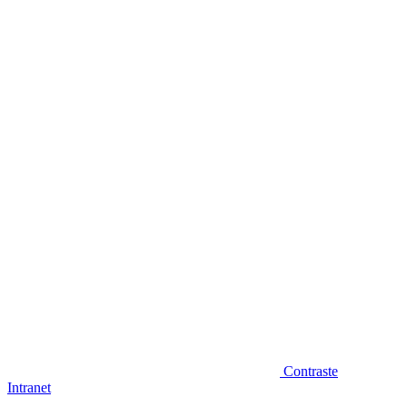
Diminuir fonte
Contraste
Intranet