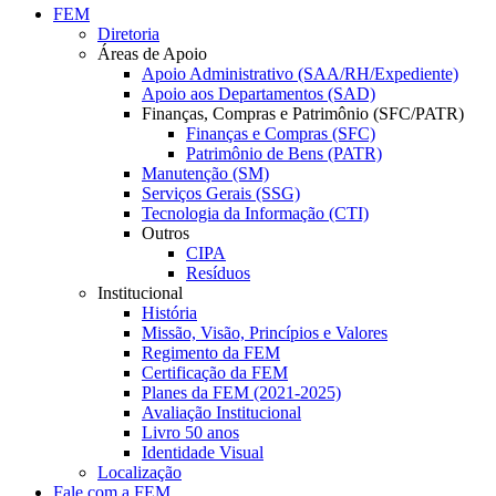
FEM
Diretoria
Áreas de Apoio
Apoio Administrativo (SAA/RH/Expediente)
Apoio aos Departamentos (SAD)
Finanças, Compras e Patrimônio (SFC/PATR)
Finanças e Compras (SFC)
Patrimônio de Bens (PATR)
Manutenção (SM)
Serviços Gerais (SSG)
Tecnologia da Informação (CTI)
Outros
CIPA
Resíduos
Institucional
História
Missão, Visão, Princípios e Valores
Regimento da FEM
Certificação da FEM
Planes da FEM (2021-2025)
Avaliação Institucional
Livro 50 anos
Identidade Visual
Localização
Fale com a FEM