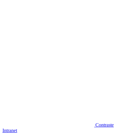
Diminuir fonte
Contraste
Intranet