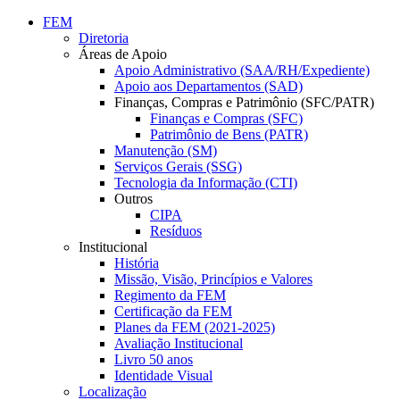
Conteúdo principal
Menu principal
Rodapé
FEM
Diretoria
Áreas de Apoio
Apoio Administrativo (SAA/RH/Expediente)
Apoio aos Departamentos (SAD)
Finanças, Compras e Patrimônio (SFC/PATR)
Finanças e Compras (SFC)
Patrimônio de Bens (PATR)
Manutenção (SM)
Serviços Gerais (SSG)
Tecnologia da Informação (CTI)
Outros
CIPA
Resíduos
Institucional
História
Missão, Visão, Princípios e Valores
Regimento da FEM
Certificação da FEM
Planes da FEM (2021-2025)
Avaliação Institucional
Livro 50 anos
Identidade Visual
Localização