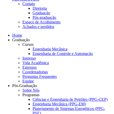
Contato
Diretoria
Graduação
Pós-graduação
Espaço de Acolhimento
Achados e perdidos
Home
Graduação
Cursos
Engenharia Mecânica
Engenharia de Controle e Automação
Ingresso
Vida Acadêmica
Egressos
Coordenadorias
Perguntas Frequentes
Equipe
Pós-Graduação
Sobre Nós
Programas
Ciências e Engenharia de Petróleo (PPG-CEP)
Engenharia Mecânica (PPG-EM)
Planejamento de Sistemas Energéticos (PPG-
PSE)