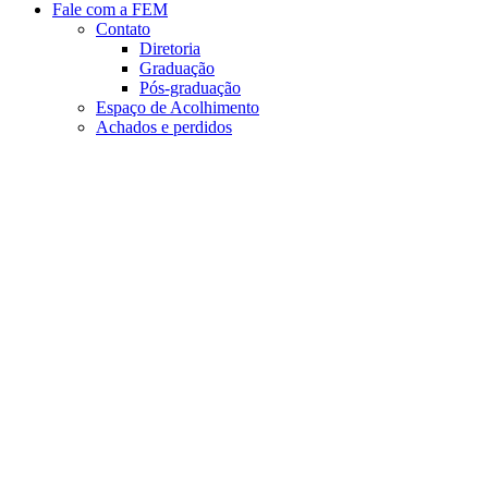
Fale com a FEM
Contato
Diretoria
Graduação
Pós-graduação
Espaço de Acolhimento
Achados e perdidos
Aumentar fonte
Diminuir fonte