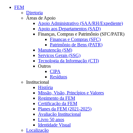
Conteúdo principal
Menu principal
Rodapé
FEM
Diretoria
Áreas de Apoio
Apoio Administrativo (SAA/RH/Expediente)
Apoio aos Departamentos (SAD)
Finanças, Compras e Patrimônio (SFC/PATR)
Finanças e Compras (SFC)
Patrimônio de Bens (PATR)
Manutenção (SM)
Serviços Gerais (SSG)
Tecnologia da Informação (CTI)
Outros
CIPA
Resíduos
Institucional
História
Missão, Visão, Princípios e Valores
Regimento da FEM
Certificação da FEM
Planes da FEM (2021-2025)
Avaliação Institucional
Livro 50 anos
Identidade Visual
Localização