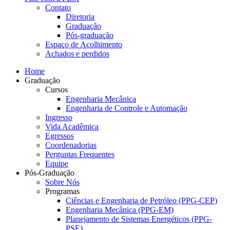
Contato
Diretoria
Graduação
Pós-graduação
Espaço de Acolhimento
Achados e perdidos
Home
Graduação
Cursos
Engenharia Mecânica
Engenharia de Controle e Automação
Ingresso
Vida Acadêmica
Egressos
Coordenadorias
Perguntas Frequentes
Equipe
Pós-Graduação
Sobre Nós
Programas
Ciências e Engenharia de Petróleo (PPG-CEP)
Engenharia Mecânica (PPG-EM)
Planejamento de Sistemas Energéticos (PPG-
PSE)