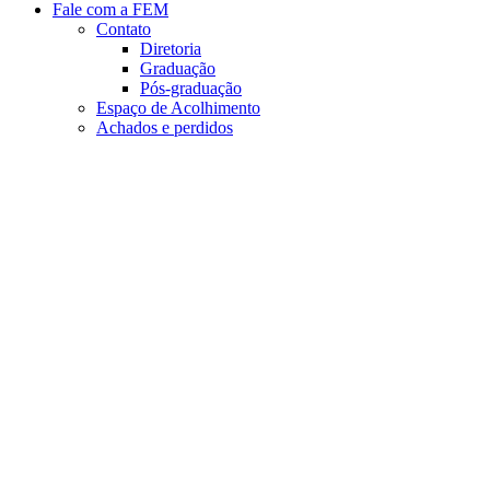
Fale com a FEM
Contato
Diretoria
Graduação
Pós-graduação
Espaço de Acolhimento
Achados e perdidos
Aumentar fonte
Diminuir fonte