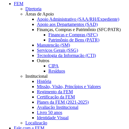
FEM
Diretoria
Áreas de Apoio
Apoio Administrativo (SAA/RH/Expediente)
Apoio aos Departamentos (SAD)
Finanças, Compras e Patrimônio (SFC/PATR)
Finanças e Compras (SFC)
Patrimônio de Bens (PATR)
Manutenção (SM)
Serviços Gerais (SSG)
Tecnologia da Informação (CTI)
Outros
CIPA
Resíduos
Institucional
História
Missão, Visão, Princípios e Valores
Regimento da FEM
Certificação da FEM
Planes da FEM (2021-2025)
Avaliação Institucional
Livro 50 anos
Identidade Visual
Localização
Fale com a FEM