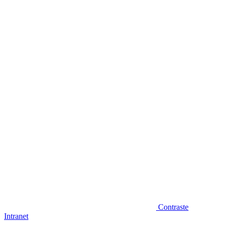
Diminuir fonte
Contraste
Intranet