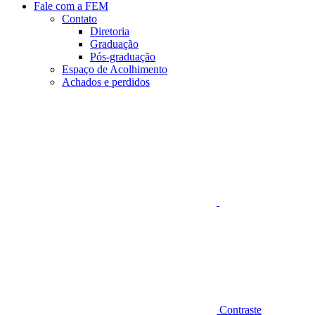
Fale com a FEM
Contato
Diretoria
Graduação
Pós-graduação
Espaço de Acolhimento
Achados e perdidos
Aumentar fonte
Contraste