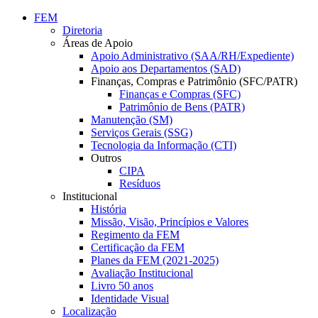
Conteúdo principal
Menu principal
Rodapé
FEM
Diretoria
Áreas de Apoio
Apoio Administrativo (SAA/RH/Expediente)
Apoio aos Departamentos (SAD)
Finanças, Compras e Patrimônio (SFC/PATR)
Finanças e Compras (SFC)
Patrimônio de Bens (PATR)
Manutenção (SM)
Serviços Gerais (SSG)
Tecnologia da Informação (CTI)
Outros
CIPA
Resíduos
Institucional
História
Missão, Visão, Princípios e Valores
Regimento da FEM
Certificação da FEM
Planes da FEM (2021-2025)
Avaliação Institucional
Livro 50 anos
Identidade Visual
Localização