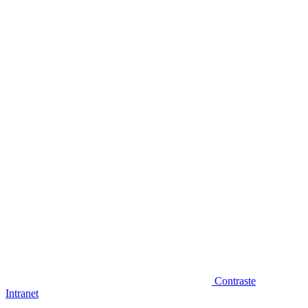
Diminuir fonte
Contraste
Intranet