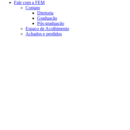
Fale com a FEM
Contato
Diretoria
Graduação
Pós-graduação
Espaço de Acolhimento
Achados e perdidos
Aumentar fonte
Diminuir fonte