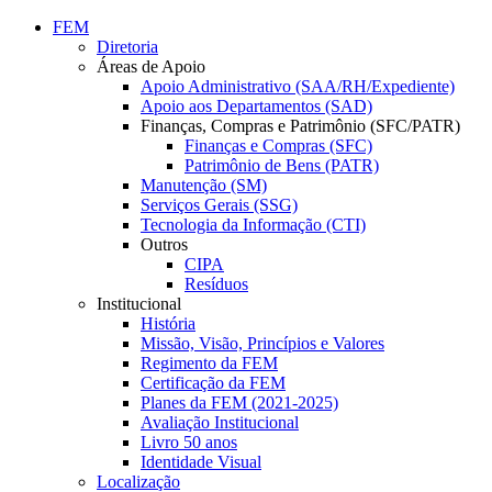
Conteúdo principal
Menu principal
Rodapé
FEM
Diretoria
Áreas de Apoio
Apoio Administrativo (SAA/RH/Expediente)
Apoio aos Departamentos (SAD)
Finanças, Compras e Patrimônio (SFC/PATR)
Finanças e Compras (SFC)
Patrimônio de Bens (PATR)
Manutenção (SM)
Serviços Gerais (SSG)
Tecnologia da Informação (CTI)
Outros
CIPA
Resíduos
Institucional
História
Missão, Visão, Princípios e Valores
Regimento da FEM
Certificação da FEM
Planes da FEM (2021-2025)
Avaliação Institucional
Livro 50 anos
Identidade Visual
Localização