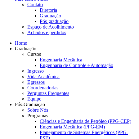
Contato
Diretoria
Graduação
Pós-graduação
Espaço de Acolhimento
Achados e perdidos
Home
Graduação
Cursos
Engenharia Mecânica
Engenharia de Controle e Automação
Ingresso
Vida Acadêmica
Egressos
Coordenadorias
Perguntas Frequentes
Equipe
Pós-Graduação
Sobre Nós
Programas
Ciências e Engenharia de Petróleo (PPG-CEP)
Engenharia Mecânica (PPG-EM)
Planejamento de Sistemas Energéticos (PPG-
PSE)