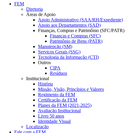
FEM
Diretoria
Áreas de Apoio
Apoio Administrativo (SAA/RH/Expediente)
Apoio aos Departamentos (SAD)
Finanças, Compras e Patrimônio (SFC/PATR)
Finanças e Compras (SFC)
Patrimônio de Bens (PATR)
Manutenção (SM)
Serviços Gerais (SSG)
Tecnologia da Informação (CTI)
Outros
CIPA
Resíduos
Institucional
História
Missão, Visão, Princípios e Valores
Regimento da FEM
Certificação da FEM
Planes da FEM (2021-2025)
Avaliação Institucional
Livro 50 anos
Identidade Visual
Localização
Fale com a FEM