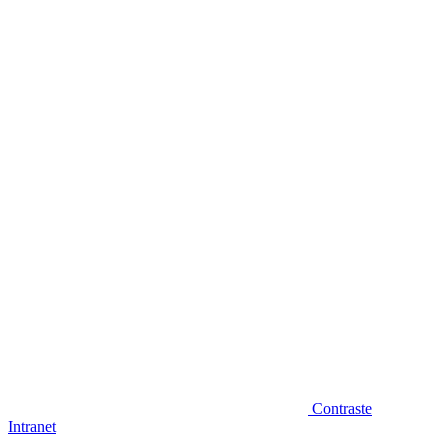
Diminuir fonte
Contraste
Intranet