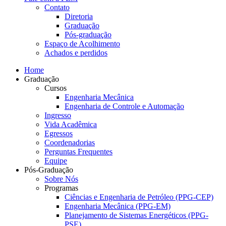
Contato
Diretoria
Graduação
Pós-graduação
Espaço de Acolhimento
Achados e perdidos
Home
Graduação
Cursos
Engenharia Mecânica
Engenharia de Controle e Automação
Ingresso
Vida Acadêmica
Egressos
Coordenadorias
Perguntas Frequentes
Equipe
Pós-Graduação
Sobre Nós
Programas
Ciências e Engenharia de Petróleo (PPG-CEP)
Engenharia Mecânica (PPG-EM)
Planejamento de Sistemas Energéticos (PPG-
PSE)