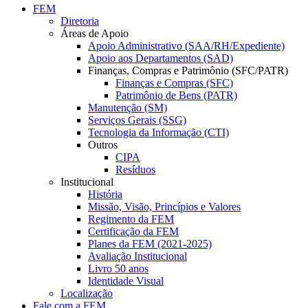
FEM
Diretoria
Áreas de Apoio
Apoio Administrativo (SAA/RH/Expediente)
Apoio aos Departamentos (SAD)
Finanças, Compras e Patrimônio (SFC/PATR)
Finanças e Compras (SFC)
Patrimônio de Bens (PATR)
Manutenção (SM)
Serviços Gerais (SSG)
Tecnologia da Informação (CTI)
Outros
CIPA
Resíduos
Institucional
História
Missão, Visão, Princípios e Valores
Regimento da FEM
Certificação da FEM
Planes da FEM (2021-2025)
Avaliação Institucional
Livro 50 anos
Identidade Visual
Localização
Fale com a FEM