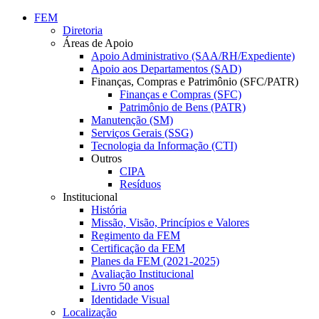
Conteúdo principal
Menu principal
Rodapé
FEM
Diretoria
Áreas de Apoio
Apoio Administrativo (SAA/RH/Expediente)
Apoio aos Departamentos (SAD)
Finanças, Compras e Patrimônio (SFC/PATR)
Finanças e Compras (SFC)
Patrimônio de Bens (PATR)
Manutenção (SM)
Serviços Gerais (SSG)
Tecnologia da Informação (CTI)
Outros
CIPA
Resíduos
Institucional
História
Missão, Visão, Princípios e Valores
Regimento da FEM
Certificação da FEM
Planes da FEM (2021-2025)
Avaliação Institucional
Livro 50 anos
Identidade Visual
Localização