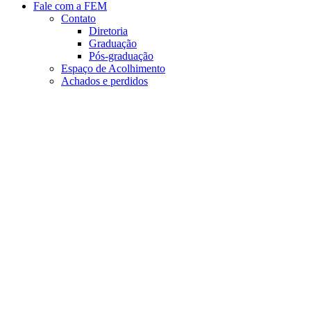
Fale com a FEM
Contato
Diretoria
Graduação
Pós-graduação
Espaço de Acolhimento
Achados e perdidos
Aumentar fonte
Diminuir fonte