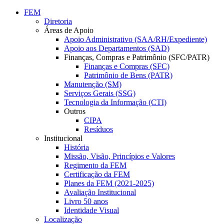
Conteúdo principal
Menu principal
Rodapé
FEM
Diretoria
Áreas de Apoio
Apoio Administrativo (SAA/RH/Expediente)
Apoio aos Departamentos (SAD)
Finanças, Compras e Patrimônio (SFC/PATR)
Finanças e Compras (SFC)
Patrimônio de Bens (PATR)
Manutenção (SM)
Serviços Gerais (SSG)
Tecnologia da Informação (CTI)
Outros
CIPA
Resíduos
Institucional
História
Missão, Visão, Princípios e Valores
Regimento da FEM
Certificação da FEM
Planes da FEM (2021-2025)
Avaliação Institucional
Livro 50 anos
Identidade Visual
Localização