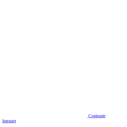
Diminuir fonte
Contraste
Intranet