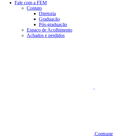
Fale com a FEM
Contato
Diretoria
Graduação
Pós-graduação
Espaço de Acolhimento
Achados e perdidos
Aumentar fonte
Contraste