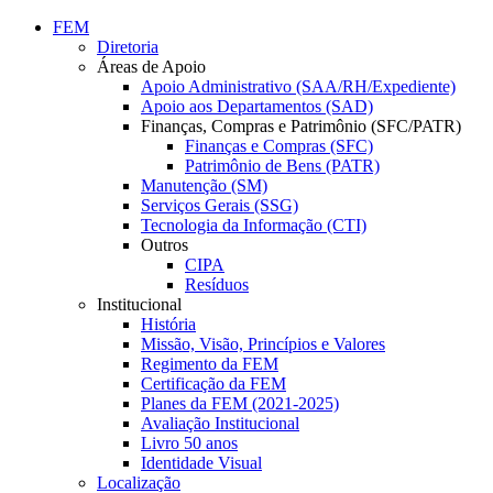
Conteúdo principal
Menu principal
Rodapé
FEM
Diretoria
Áreas de Apoio
Apoio Administrativo (SAA/RH/Expediente)
Apoio aos Departamentos (SAD)
Finanças, Compras e Patrimônio (SFC/PATR)
Finanças e Compras (SFC)
Patrimônio de Bens (PATR)
Manutenção (SM)
Serviços Gerais (SSG)
Tecnologia da Informação (CTI)
Outros
CIPA
Resíduos
Institucional
História
Missão, Visão, Princípios e Valores
Regimento da FEM
Certificação da FEM
Planes da FEM (2021-2025)
Avaliação Institucional
Livro 50 anos
Identidade Visual
Localização