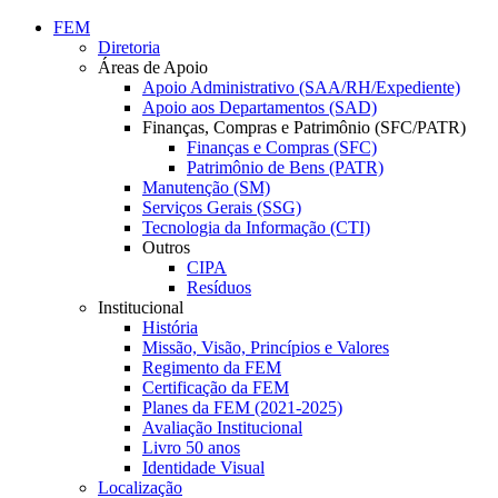
Conteúdo principal
Menu principal
Rodapé
FEM
Diretoria
Áreas de Apoio
Apoio Administrativo (SAA/RH/Expediente)
Apoio aos Departamentos (SAD)
Finanças, Compras e Patrimônio (SFC/PATR)
Finanças e Compras (SFC)
Patrimônio de Bens (PATR)
Manutenção (SM)
Serviços Gerais (SSG)
Tecnologia da Informação (CTI)
Outros
CIPA
Resíduos
Institucional
História
Missão, Visão, Princípios e Valores
Regimento da FEM
Certificação da FEM
Planes da FEM (2021-2025)
Avaliação Institucional
Livro 50 anos
Identidade Visual
Localização