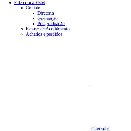
Fale com a FEM
Contato
Diretoria
Graduação
Pós-graduação
Espaço de Acolhimento
Achados e perdidos
Aumentar fonte
Contraste