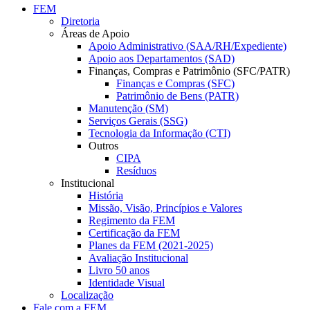
FEM
Diretoria
Áreas de Apoio
Apoio Administrativo (SAA/RH/Expediente)
Apoio aos Departamentos (SAD)
Finanças, Compras e Patrimônio (SFC/PATR)
Finanças e Compras (SFC)
Patrimônio de Bens (PATR)
Manutenção (SM)
Serviços Gerais (SSG)
Tecnologia da Informação (CTI)
Outros
CIPA
Resíduos
Institucional
História
Missão, Visão, Princípios e Valores
Regimento da FEM
Certificação da FEM
Planes da FEM (2021-2025)
Avaliação Institucional
Livro 50 anos
Identidade Visual
Localização
Fale com a FEM