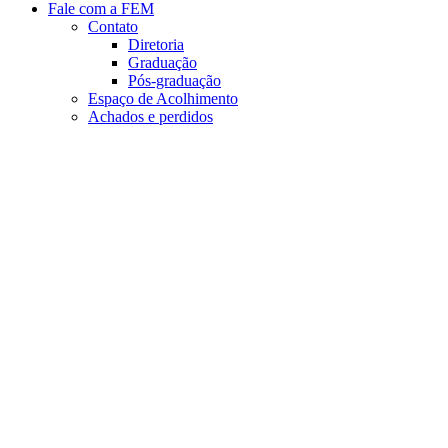
Fale com a FEM
Contato
Diretoria
Graduação
Pós-graduação
Espaço de Acolhimento
Achados e perdidos
Aumentar fonte
Diminuir fonte