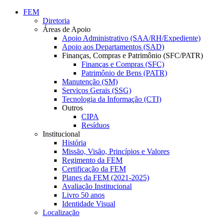
Conteúdo principal
Menu principal
Rodapé
FEM
Diretoria
Áreas de Apoio
Apoio Administrativo (SAA/RH/Expediente)
Apoio aos Departamentos (SAD)
Finanças, Compras e Patrimônio (SFC/PATR)
Finanças e Compras (SFC)
Patrimônio de Bens (PATR)
Manutenção (SM)
Serviços Gerais (SSG)
Tecnologia da Informação (CTI)
Outros
CIPA
Resíduos
Institucional
História
Missão, Visão, Princípios e Valores
Regimento da FEM
Certificação da FEM
Planes da FEM (2021-2025)
Avaliação Institucional
Livro 50 anos
Identidade Visual
Localização