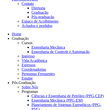
Contato
Diretoria
Graduação
Pós-graduação
Espaço de Acolhimento
Achados e perdidos
Home
Graduação
Cursos
Engenharia Mecânica
Engenharia de Controle e Automação
Ingresso
Vida Acadêmica
Egressos
Coordenadorias
Perguntas Frequentes
Equipe
Pós-Graduação
Sobre Nós
Programas
Ciências e Engenharia de Petróleo (PPG-CEP)
Engenharia Mecânica (PPG-EM)
Planejamento de Sistemas Energéticos (PPG-
PSE)