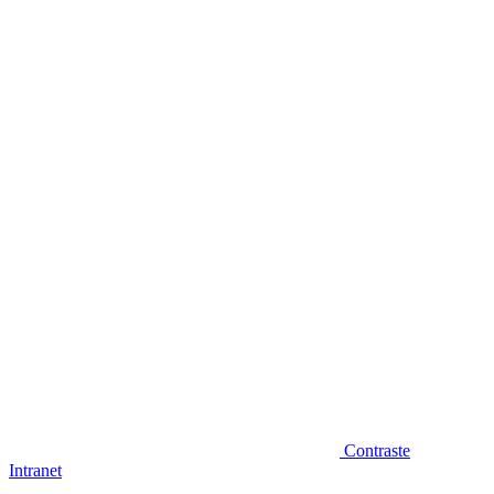
Diminuir fonte
Contraste
Intranet