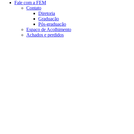
Fale com a FEM
Contato
Diretoria
Graduação
Pós-graduação
Espaço de Acolhimento
Achados e perdidos
Aumentar fonte
Diminuir fonte