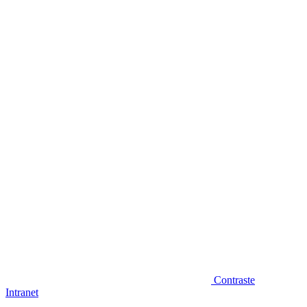
Diminuir fonte
Contraste
Intranet