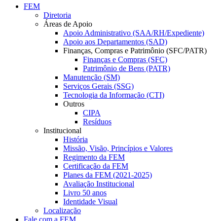
FEM
Diretoria
Áreas de Apoio
Apoio Administrativo (SAA/RH/Expediente)
Apoio aos Departamentos (SAD)
Finanças, Compras e Patrimônio (SFC/PATR)
Finanças e Compras (SFC)
Patrimônio de Bens (PATR)
Manutenção (SM)
Serviços Gerais (SSG)
Tecnologia da Informação (CTI)
Outros
CIPA
Resíduos
Institucional
História
Missão, Visão, Princípios e Valores
Regimento da FEM
Certificação da FEM
Planes da FEM (2021-2025)
Avaliação Institucional
Livro 50 anos
Identidade Visual
Localização
Fale com a FEM