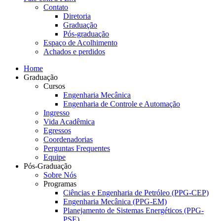
Contato
Diretoria
Graduação
Pós-graduação
Espaço de Acolhimento
Achados e perdidos
Home
Graduação
Cursos
Engenharia Mecânica
Engenharia de Controle e Automação
Ingresso
Vida Acadêmica
Egressos
Coordenadorias
Perguntas Frequentes
Equipe
Pós-Graduação
Sobre Nós
Programas
Ciências e Engenharia de Petróleo (PPG-CEP)
Engenharia Mecânica (PPG-EM)
Planejamento de Sistemas Energéticos (PPG-
PSE)