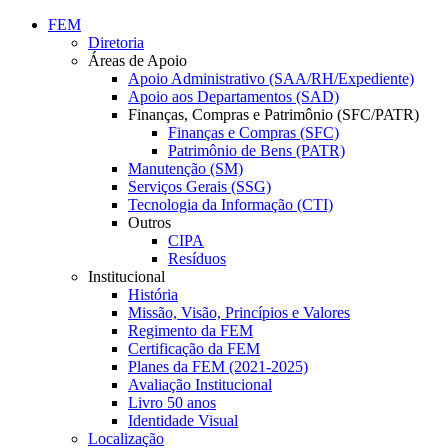
Conteúdo principal
Menu principal
Rodapé
FEM
Diretoria
Áreas de Apoio
Apoio Administrativo (SAA/RH/Expediente)
Apoio aos Departamentos (SAD)
Finanças, Compras e Patrimônio (SFC/PATR)
Finanças e Compras (SFC)
Patrimônio de Bens (PATR)
Manutenção (SM)
Serviços Gerais (SSG)
Tecnologia da Informação (CTI)
Outros
CIPA
Resíduos
Institucional
História
Missão, Visão, Princípios e Valores
Regimento da FEM
Certificação da FEM
Planes da FEM (2021-2025)
Avaliação Institucional
Livro 50 anos
Identidade Visual
Localização