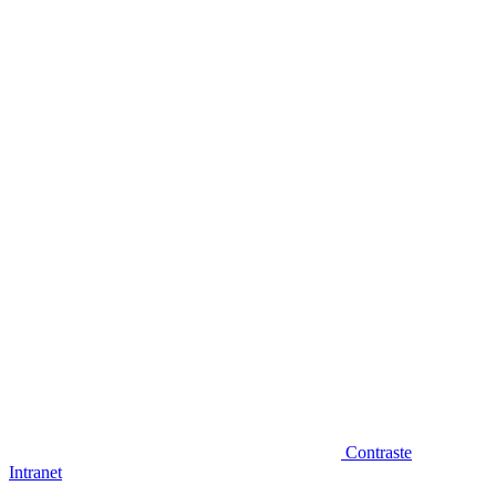
Diminuir fonte
Contraste
Intranet