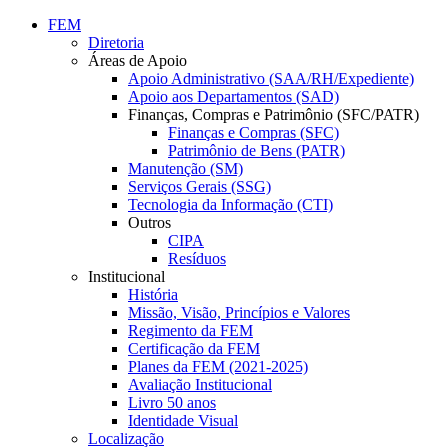
Conteúdo principal
Menu principal
Rodapé
FEM
Diretoria
Áreas de Apoio
Apoio Administrativo (SAA/RH/Expediente)
Apoio aos Departamentos (SAD)
Finanças, Compras e Patrimônio (SFC/PATR)
Finanças e Compras (SFC)
Patrimônio de Bens (PATR)
Manutenção (SM)
Serviços Gerais (SSG)
Tecnologia da Informação (CTI)
Outros
CIPA
Resíduos
Institucional
História
Missão, Visão, Princípios e Valores
Regimento da FEM
Certificação da FEM
Planes da FEM (2021-2025)
Avaliação Institucional
Livro 50 anos
Identidade Visual
Localização