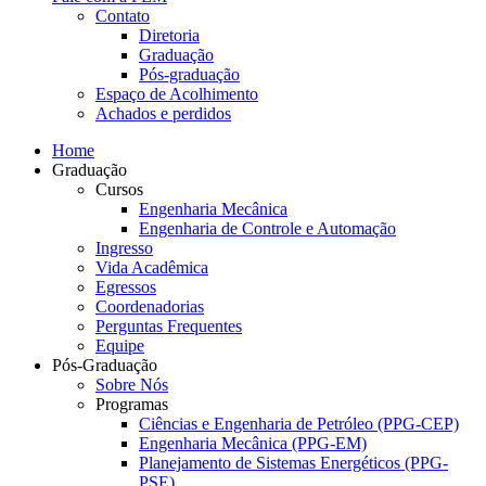
Contato
Diretoria
Graduação
Pós-graduação
Espaço de Acolhimento
Achados e perdidos
Home
Graduação
Cursos
Engenharia Mecânica
Engenharia de Controle e Automação
Ingresso
Vida Acadêmica
Egressos
Coordenadorias
Perguntas Frequentes
Equipe
Pós-Graduação
Sobre Nós
Programas
Ciências e Engenharia de Petróleo (PPG-CEP)
Engenharia Mecânica (PPG-EM)
Planejamento de Sistemas Energéticos (PPG-
PSE)