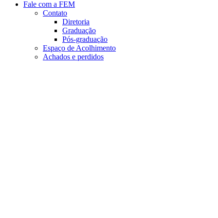
Fale com a FEM
Contato
Diretoria
Graduação
Pós-graduação
Espaço de Acolhimento
Achados e perdidos
Aumentar fonte
Diminuir fonte