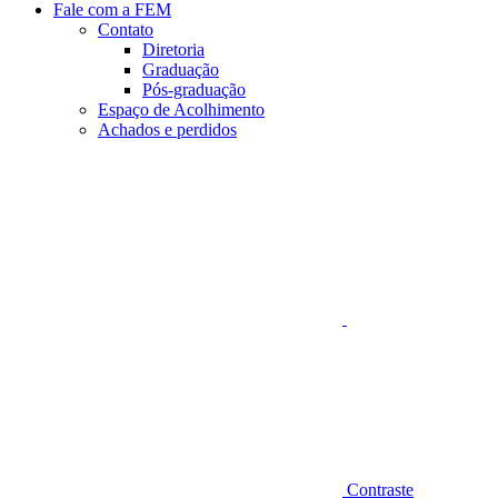
Fale com a FEM
Contato
Diretoria
Graduação
Pós-graduação
Espaço de Acolhimento
Achados e perdidos
Aumentar fonte
Contraste