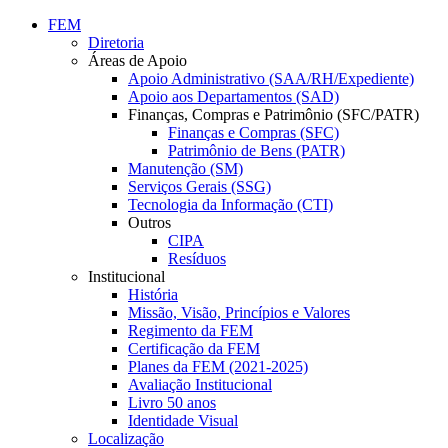
Conteúdo principal
Menu principal
Rodapé
FEM
Diretoria
Áreas de Apoio
Apoio Administrativo (SAA/RH/Expediente)
Apoio aos Departamentos (SAD)
Finanças, Compras e Patrimônio (SFC/PATR)
Finanças e Compras (SFC)
Patrimônio de Bens (PATR)
Manutenção (SM)
Serviços Gerais (SSG)
Tecnologia da Informação (CTI)
Outros
CIPA
Resíduos
Institucional
História
Missão, Visão, Princípios e Valores
Regimento da FEM
Certificação da FEM
Planes da FEM (2021-2025)
Avaliação Institucional
Livro 50 anos
Identidade Visual
Localização