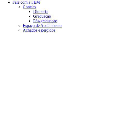
Fale com a FEM
Contato
Diretoria
Graduação
Pós-graduação
Espaço de Acolhimento
Achados e perdidos
Aumentar fonte
Diminuir fonte