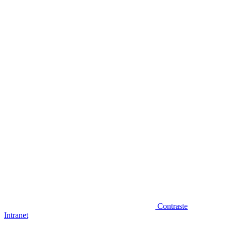
Diminuir fonte
Contraste
Intranet