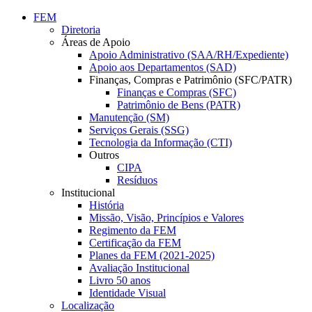
Conteúdo principal
Menu principal
Rodapé
FEM
Diretoria
Áreas de Apoio
Apoio Administrativo (SAA/RH/Expediente)
Apoio aos Departamentos (SAD)
Finanças, Compras e Patrimônio (SFC/PATR)
Finanças e Compras (SFC)
Patrimônio de Bens (PATR)
Manutenção (SM)
Serviços Gerais (SSG)
Tecnologia da Informação (CTI)
Outros
CIPA
Resíduos
Institucional
História
Missão, Visão, Princípios e Valores
Regimento da FEM
Certificação da FEM
Planes da FEM (2021-2025)
Avaliação Institucional
Livro 50 anos
Identidade Visual
Localização