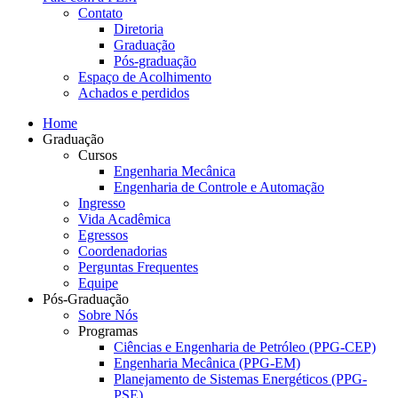
Contato
Diretoria
Graduação
Pós-graduação
Espaço de Acolhimento
Achados e perdidos
Home
Graduação
Cursos
Engenharia Mecânica
Engenharia de Controle e Automação
Ingresso
Vida Acadêmica
Egressos
Coordenadorias
Perguntas Frequentes
Equipe
Pós-Graduação
Sobre Nós
Programas
Ciências e Engenharia de Petróleo (PPG-CEP)
Engenharia Mecânica (PPG-EM)
Planejamento de Sistemas Energéticos (PPG-
PSE)