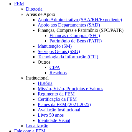
FEM
Diretoria
Áreas de Apoio
Apoio Administrativo (SAA/RH/Expediente)
Apoio aos Departamentos (SAD)
Finanças, Compras e Patrimônio (SFC/PATR)
Finanças e Compras (SFC)
Patrimônio de Bens (PATR)
Manutenção (SM)
Serviços Gerais (SSG)
Tecnologia da Informação (CTI)
Outros
CIPA
Resíduos
Institucional
História
Missão, Visão, Princípios e Valores
Regimento da FEM
Certificação da FEM
Planes da FEM (2021-2025)
Avaliação Institucional
Livro 50 anos
Identidade Visual
Localização
Fale com a FEM