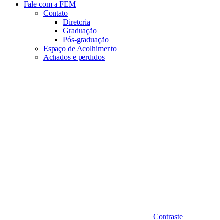
Fale com a FEM
Contato
Diretoria
Graduação
Pós-graduação
Espaço de Acolhimento
Achados e perdidos
Aumentar fonte
Contraste