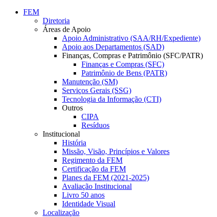
Conteúdo principal
Menu principal
Rodapé
FEM
Diretoria
Áreas de Apoio
Apoio Administrativo (SAA/RH/Expediente)
Apoio aos Departamentos (SAD)
Finanças, Compras e Patrimônio (SFC/PATR)
Finanças e Compras (SFC)
Patrimônio de Bens (PATR)
Manutenção (SM)
Serviços Gerais (SSG)
Tecnologia da Informação (CTI)
Outros
CIPA
Resíduos
Institucional
História
Missão, Visão, Princípios e Valores
Regimento da FEM
Certificação da FEM
Planes da FEM (2021-2025)
Avaliação Institucional
Livro 50 anos
Identidade Visual
Localização