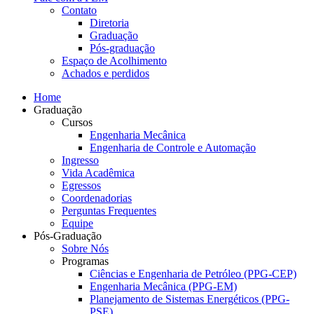
Contato
Diretoria
Graduação
Pós-graduação
Espaço de Acolhimento
Achados e perdidos
Home
Graduação
Cursos
Engenharia Mecânica
Engenharia de Controle e Automação
Ingresso
Vida Acadêmica
Egressos
Coordenadorias
Perguntas Frequentes
Equipe
Pós-Graduação
Sobre Nós
Programas
Ciências e Engenharia de Petróleo (PPG-CEP)
Engenharia Mecânica (PPG-EM)
Planejamento de Sistemas Energéticos (PPG-
PSE)