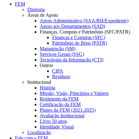
FEM
Diretoria
Áreas de Apoio
Apoio Administrativo (SAA/RH/Expediente)
Apoio aos Departamentos (SAD)
Finanças, Compras e Patrimônio (SFC/PATR)
Finanças e Compras (SFC)
Patrimônio de Bens (PATR)
Manutenção (SM)
Serviços Gerais (SSG)
Tecnologia da Informação (CTI)
Outros
CIPA
Resíduos
Institucional
História
Missão, Visão, Princípios e Valores
Regimento da FEM
Certificação da FEM
Planes da FEM (2021-2025)
Avaliação Institucional
Livro 50 anos
Identidade Visual
Localização
Fale com a FEM