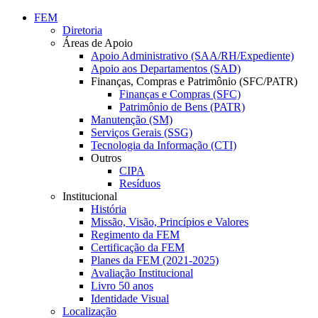
Conteúdo principal
Menu principal
Rodapé
FEM
Diretoria
Áreas de Apoio
Apoio Administrativo (SAA/RH/Expediente)
Apoio aos Departamentos (SAD)
Finanças, Compras e Patrimônio (SFC/PATR)
Finanças e Compras (SFC)
Patrimônio de Bens (PATR)
Manutenção (SM)
Serviços Gerais (SSG)
Tecnologia da Informação (CTI)
Outros
CIPA
Resíduos
Institucional
História
Missão, Visão, Princípios e Valores
Regimento da FEM
Certificação da FEM
Planes da FEM (2021-2025)
Avaliação Institucional
Livro 50 anos
Identidade Visual
Localização