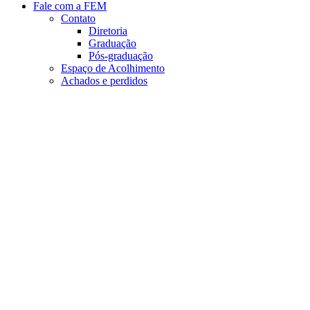
Fale com a FEM
Contato
Diretoria
Graduação
Pós-graduação
Espaço de Acolhimento
Achados e perdidos
Aumentar fonte
Diminuir fonte