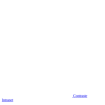
Diminuir fonte
Contraste
Intranet