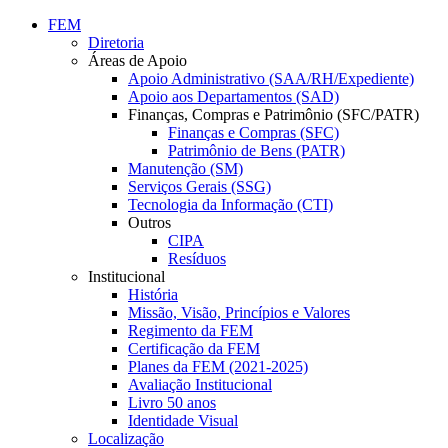
Conteúdo principal
Menu principal
Rodapé
FEM
Diretoria
Áreas de Apoio
Apoio Administrativo (SAA/RH/Expediente)
Apoio aos Departamentos (SAD)
Finanças, Compras e Patrimônio (SFC/PATR)
Finanças e Compras (SFC)
Patrimônio de Bens (PATR)
Manutenção (SM)
Serviços Gerais (SSG)
Tecnologia da Informação (CTI)
Outros
CIPA
Resíduos
Institucional
História
Missão, Visão, Princípios e Valores
Regimento da FEM
Certificação da FEM
Planes da FEM (2021-2025)
Avaliação Institucional
Livro 50 anos
Identidade Visual
Localização