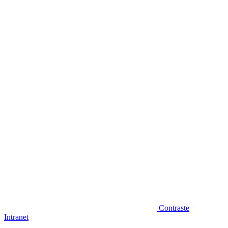
Diminuir fonte
Contraste
Intranet