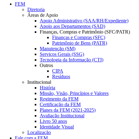
FEM
Diretoria
Áreas de Apoio
Apoio Administrativo (SAA/RH/Expediente)
Apoio aos Departamentos (SAD)
Finanças, Compras e Patrimônio (SFC/PATR)
Finanças e Compras (SFC)
Patrimônio de Bens (PATR)
Manutenção (SM)
Serviços Gerais (SSG)
Tecnologia da Informação (CTI)
Outros
CIPA
Resíduos
Institucional
História
Missão, Visão, Princípios e Valores
Regimento da FEM
Certificação da FEM
Planes da FEM (2021-2025)
Avaliação Institucional
Livro 50 anos
Identidade Visual
Localização
Fale com a FEM