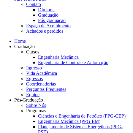
Contato
Diretoria
Graduação
Pós-graduação
Espaço de Acolhimento
Achados e perdidos
Home
Graduação
Cursos
Engenharia Mecânica
Engenharia de Controle e Automação
Ingresso
Vida Acadêmica
Egressos
Coordenadorias
Perguntas Frequentes
Equipe
Pós-Graduação
Sobre Nós
Programas
Ciências e Engenharia de Petróleo (PPG-CEP)
Engenharia Mecânica (PPG-EM)
Planejamento de Sistemas Energéticos (PPG-
PSE)