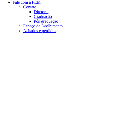
Fale com a FEM
Contato
Diretoria
Graduação
Pós-graduação
Espaço de Acolhimento
Achados e perdidos
Aumentar fonte
Diminuir fonte