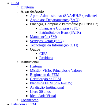
FEM
Diretoria
Áreas de Apoio
Apoio Administrativo (SAA/RH/Expediente)
Apoio aos Departamentos (SAD)
Finanças, Compras e Patrimônio (SFC/PATR)
Finanças e Compras (SFC)
Patrimônio de Bens (PATR)
Manutenção (SM)
Serviços Gerais (SSG)
Tecnologia da Informação (CTI)
Outros
CIPA
Resíduos
Institucional
História
Missão, Visão, Princípios e Valores
Regimento da FEM
Certificação da FEM
Planes da FEM (2021-2025)
Avaliação Institucional
Livro 50 anos
Identidade Visual
Localização
Fale com a FEM