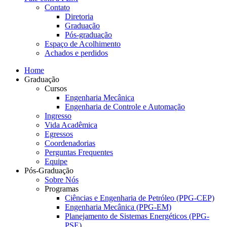
Contato
Diretoria
Graduação
Pós-graduação
Espaço de Acolhimento
Achados e perdidos
Home
Graduação
Cursos
Engenharia Mecânica
Engenharia de Controle e Automação
Ingresso
Vida Acadêmica
Egressos
Coordenadorias
Perguntas Frequentes
Equipe
Pós-Graduação
Sobre Nós
Programas
Ciências e Engenharia de Petróleo (PPG-CEP)
Engenharia Mecânica (PPG-EM)
Planejamento de Sistemas Energéticos (PPG-
PSE)