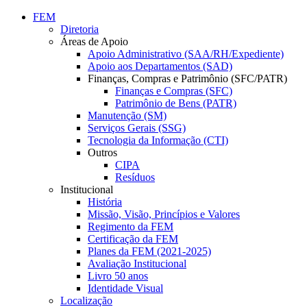
Conteúdo principal
Menu principal
Rodapé
FEM
Diretoria
Áreas de Apoio
Apoio Administrativo (SAA/RH/Expediente)
Apoio aos Departamentos (SAD)
Finanças, Compras e Patrimônio (SFC/PATR)
Finanças e Compras (SFC)
Patrimônio de Bens (PATR)
Manutenção (SM)
Serviços Gerais (SSG)
Tecnologia da Informação (CTI)
Outros
CIPA
Resíduos
Institucional
História
Missão, Visão, Princípios e Valores
Regimento da FEM
Certificação da FEM
Planes da FEM (2021-2025)
Avaliação Institucional
Livro 50 anos
Identidade Visual
Localização