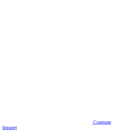
Diminuir fonte
Contraste
Intranet