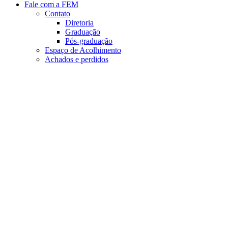
Fale com a FEM
Contato
Diretoria
Graduação
Pós-graduação
Espaço de Acolhimento
Achados e perdidos
Aumentar fonte
Diminuir fonte