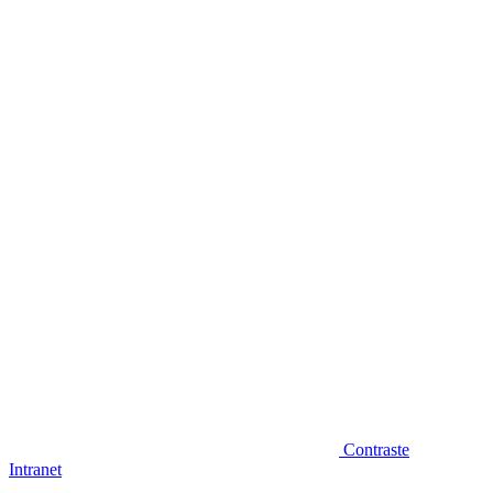
Diminuir fonte
Contraste
Intranet