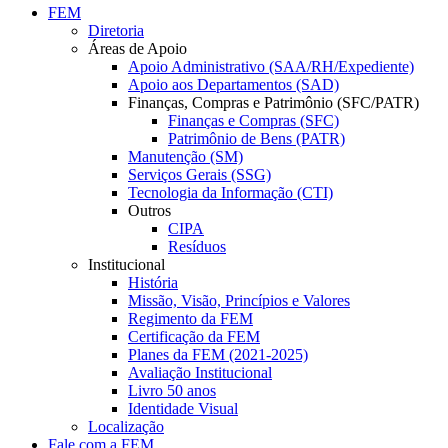
FEM
Diretoria
Áreas de Apoio
Apoio Administrativo (SAA/RH/Expediente)
Apoio aos Departamentos (SAD)
Finanças, Compras e Patrimônio (SFC/PATR)
Finanças e Compras (SFC)
Patrimônio de Bens (PATR)
Manutenção (SM)
Serviços Gerais (SSG)
Tecnologia da Informação (CTI)
Outros
CIPA
Resíduos
Institucional
História
Missão, Visão, Princípios e Valores
Regimento da FEM
Certificação da FEM
Planes da FEM (2021-2025)
Avaliação Institucional
Livro 50 anos
Identidade Visual
Localização
Fale com a FEM