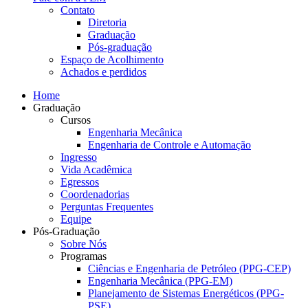
Contato
Diretoria
Graduação
Pós-graduação
Espaço de Acolhimento
Achados e perdidos
Home
Graduação
Cursos
Engenharia Mecânica
Engenharia de Controle e Automação
Ingresso
Vida Acadêmica
Egressos
Coordenadorias
Perguntas Frequentes
Equipe
Pós-Graduação
Sobre Nós
Programas
Ciências e Engenharia de Petróleo (PPG-CEP)
Engenharia Mecânica (PPG-EM)
Planejamento de Sistemas Energéticos (PPG-
PSE)