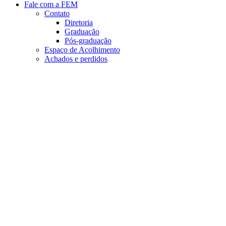
Fale com a FEM
Contato
Diretoria
Graduação
Pós-graduação
Espaço de Acolhimento
Achados e perdidos
Aumentar fonte
Diminuir fonte