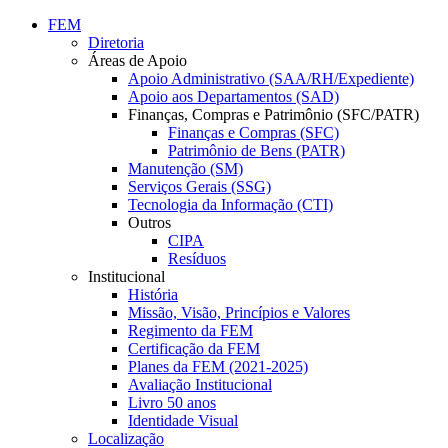
Conteúdo principal
Menu principal
Rodapé
FEM
Diretoria
Áreas de Apoio
Apoio Administrativo (SAA/RH/Expediente)
Apoio aos Departamentos (SAD)
Finanças, Compras e Patrimônio (SFC/PATR)
Finanças e Compras (SFC)
Patrimônio de Bens (PATR)
Manutenção (SM)
Serviços Gerais (SSG)
Tecnologia da Informação (CTI)
Outros
CIPA
Resíduos
Institucional
História
Missão, Visão, Princípios e Valores
Regimento da FEM
Certificação da FEM
Planes da FEM (2021-2025)
Avaliação Institucional
Livro 50 anos
Identidade Visual
Localização