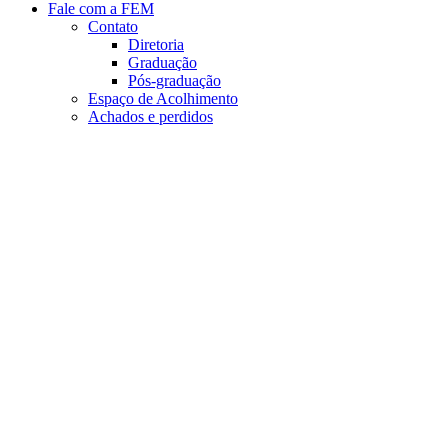
Fale com a FEM
Contato
Diretoria
Graduação
Pós-graduação
Espaço de Acolhimento
Achados e perdidos
Aumentar fonte
Diminuir fonte