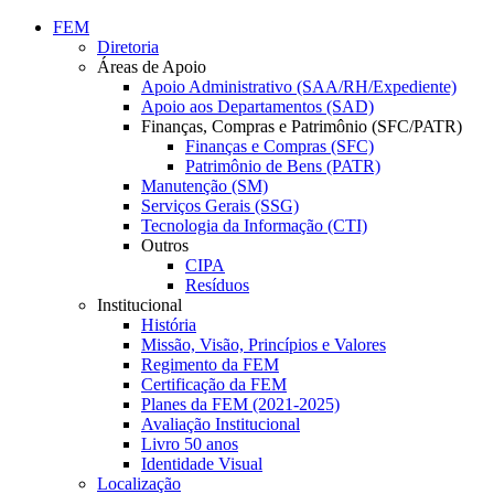
Conteúdo principal
Menu principal
Rodapé
FEM
Diretoria
Áreas de Apoio
Apoio Administrativo (SAA/RH/Expediente)
Apoio aos Departamentos (SAD)
Finanças, Compras e Patrimônio (SFC/PATR)
Finanças e Compras (SFC)
Patrimônio de Bens (PATR)
Manutenção (SM)
Serviços Gerais (SSG)
Tecnologia da Informação (CTI)
Outros
CIPA
Resíduos
Institucional
História
Missão, Visão, Princípios e Valores
Regimento da FEM
Certificação da FEM
Planes da FEM (2021-2025)
Avaliação Institucional
Livro 50 anos
Identidade Visual
Localização