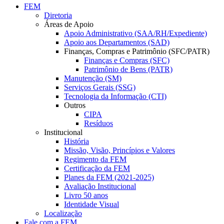
FEM
Diretoria
Áreas de Apoio
Apoio Administrativo (SAA/RH/Expediente)
Apoio aos Departamentos (SAD)
Finanças, Compras e Patrimônio (SFC/PATR)
Finanças e Compras (SFC)
Patrimônio de Bens (PATR)
Manutenção (SM)
Serviços Gerais (SSG)
Tecnologia da Informação (CTI)
Outros
CIPA
Resíduos
Institucional
História
Missão, Visão, Princípios e Valores
Regimento da FEM
Certificação da FEM
Planes da FEM (2021-2025)
Avaliação Institucional
Livro 50 anos
Identidade Visual
Localização
Fale com a FEM