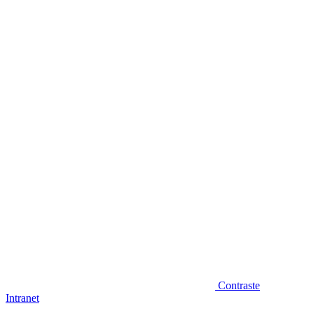
Diminuir fonte
Contraste
Intranet