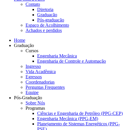
Contato
Diretoria
Graduação
Pós-graduação
Espaço de Acolhimento
Achados e perdidos
Home
Graduação
Cursos
Engenharia Mecânica
Engenharia de Controle e Automação
Ingresso
Vida Acadêmica
Egressos
Coordenadorias
Perguntas Frequentes
Equipe
Pós-Graduação
Sobre Nós
Programas
Ciências e Engenharia de Petróleo (PPG-CEP)
Engenharia Mecânica (PPG-EM)
Planejamento de Sistemas Energéticos (PPG-
PSE)