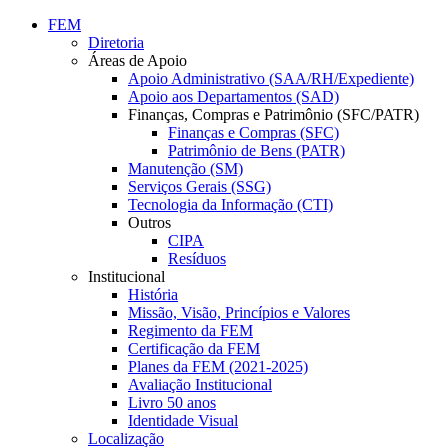
Conteúdo principal
Menu principal
Rodapé
FEM
Diretoria
Áreas de Apoio
Apoio Administrativo (SAA/RH/Expediente)
Apoio aos Departamentos (SAD)
Finanças, Compras e Patrimônio (SFC/PATR)
Finanças e Compras (SFC)
Patrimônio de Bens (PATR)
Manutenção (SM)
Serviços Gerais (SSG)
Tecnologia da Informação (CTI)
Outros
CIPA
Resíduos
Institucional
História
Missão, Visão, Princípios e Valores
Regimento da FEM
Certificação da FEM
Planes da FEM (2021-2025)
Avaliação Institucional
Livro 50 anos
Identidade Visual
Localização