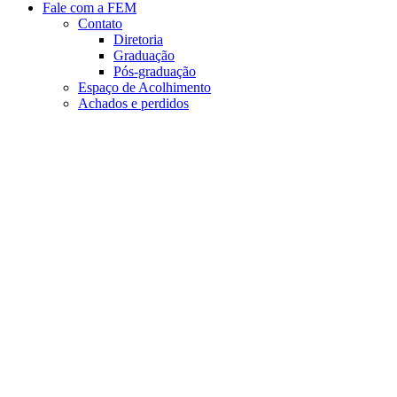
Fale com a FEM
Contato
Diretoria
Graduação
Pós-graduação
Espaço de Acolhimento
Achados e perdidos
Aumentar fonte
Diminuir fonte