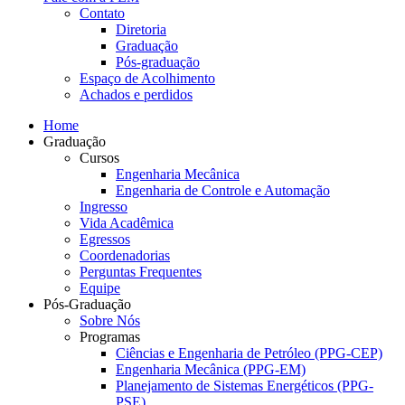
Contato
Diretoria
Graduação
Pós-graduação
Espaço de Acolhimento
Achados e perdidos
Home
Graduação
Cursos
Engenharia Mecânica
Engenharia de Controle e Automação
Ingresso
Vida Acadêmica
Egressos
Coordenadorias
Perguntas Frequentes
Equipe
Pós-Graduação
Sobre Nós
Programas
Ciências e Engenharia de Petróleo (PPG-CEP)
Engenharia Mecânica (PPG-EM)
Planejamento de Sistemas Energéticos (PPG-
PSE)