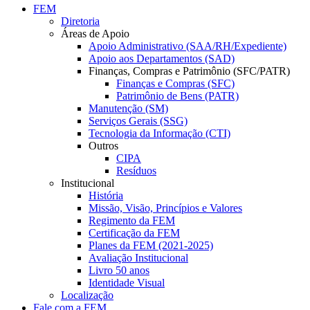
FEM
Diretoria
Áreas de Apoio
Apoio Administrativo (SAA/RH/Expediente)
Apoio aos Departamentos (SAD)
Finanças, Compras e Patrimônio (SFC/PATR)
Finanças e Compras (SFC)
Patrimônio de Bens (PATR)
Manutenção (SM)
Serviços Gerais (SSG)
Tecnologia da Informação (CTI)
Outros
CIPA
Resíduos
Institucional
História
Missão, Visão, Princípios e Valores
Regimento da FEM
Certificação da FEM
Planes da FEM (2021-2025)
Avaliação Institucional
Livro 50 anos
Identidade Visual
Localização
Fale com a FEM