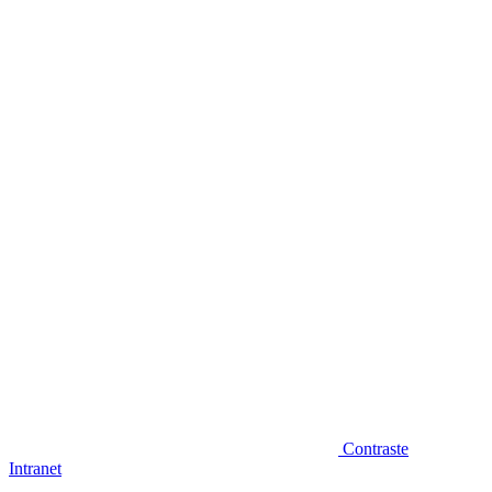
Diminuir fonte
Contraste
Intranet