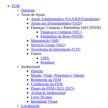
Conteúdo principal
Menu principal
Rodapé
FEM
Diretoria
Áreas de Apoio
Apoio Administrativo (SAA/RH/Expediente)
Apoio aos Departamentos (SAD)
Finanças, Compras e Patrimônio (SFC/PATR)
Finanças e Compras (SFC)
Patrimônio de Bens (PATR)
Manutenção (SM)
Serviços Gerais (SSG)
Tecnologia da Informação (CTI)
Outros
CIPA
Resíduos
Institucional
História
Missão, Visão, Princípios e Valores
Regimento da FEM
Certificação da FEM
Planes da FEM (2021-2025)
Avaliação Institucional
Livro 50 anos
Identidade Visual
Localização