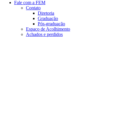
Fale com a FEM
Contato
Diretoria
Graduação
Pós-graduação
Espaço de Acolhimento
Achados e perdidos
Aumentar fonte
Diminuir fonte