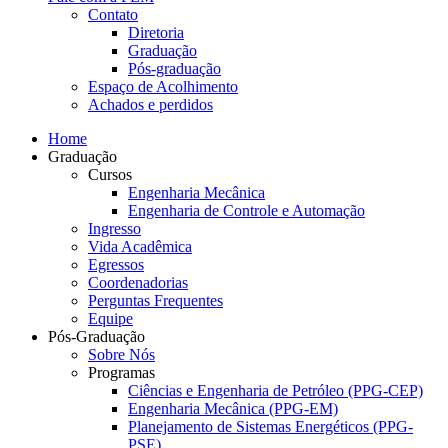
Contato
Diretoria
Graduação
Pós-graduação
Espaço de Acolhimento
Achados e perdidos
Home
Graduação
Cursos
Engenharia Mecânica
Engenharia de Controle e Automação
Ingresso
Vida Acadêmica
Egressos
Coordenadorias
Perguntas Frequentes
Equipe
Pós-Graduação
Sobre Nós
Programas
Ciências e Engenharia de Petróleo (PPG-CEP)
Engenharia Mecânica (PPG-EM)
Planejamento de Sistemas Energéticos (PPG-
PSE)