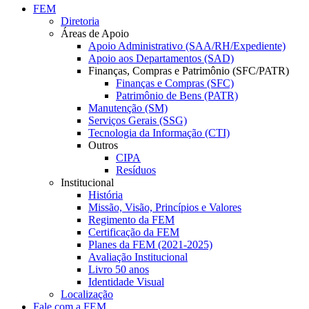
FEM
Diretoria
Áreas de Apoio
Apoio Administrativo (SAA/RH/Expediente)
Apoio aos Departamentos (SAD)
Finanças, Compras e Patrimônio (SFC/PATR)
Finanças e Compras (SFC)
Patrimônio de Bens (PATR)
Manutenção (SM)
Serviços Gerais (SSG)
Tecnologia da Informação (CTI)
Outros
CIPA
Resíduos
Institucional
História
Missão, Visão, Princípios e Valores
Regimento da FEM
Certificação da FEM
Planes da FEM (2021-2025)
Avaliação Institucional
Livro 50 anos
Identidade Visual
Localização
Fale com a FEM