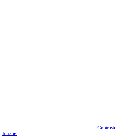
Diminuir fonte
Contraste
Intranet