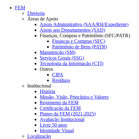
Conteúdo principal
Menu principal
Rodapé
FEM
Diretoria
Áreas de Apoio
Apoio Administrativo (SAA/RH/Expediente)
Apoio aos Departamentos (SAD)
Finanças, Compras e Patrimônio (SFC/PATR)
Finanças e Compras (SFC)
Patrimônio de Bens (PATR)
Manutenção (SM)
Serviços Gerais (SSG)
Tecnologia da Informação (CTI)
Outros
CIPA
Resíduos
Institucional
História
Missão, Visão, Princípios e Valores
Regimento da FEM
Certificação da FEM
Planes da FEM (2021-2025)
Avaliação Institucional
Livro 50 anos
Identidade Visual
Localização