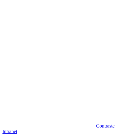
Diminuir fonte
Contraste
Intranet