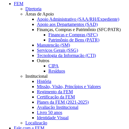
FEM
Diretoria
Áreas de Apoio
Apoio Administrativo (SAA/RH/Expediente)
Apoio aos Departamentos (SAD)
Finanças, Compras e Patrimônio (SFC/PATR)
Finanças e Compras (SFC)
Patrimônio de Bens (PATR)
Manutenção (SM)
Serviços Gerais (SSG)
Tecnologia da Informação (CTI)
Outros
CIPA
Resíduos
Institucional
História
Missão, Visão, Princípios e Valores
Regimento da FEM
Certificação da FEM
Planes da FEM (2021-2025)
Avaliação Institucional
Livro 50 anos
Identidade Visual
Localização
Fale com a FEM