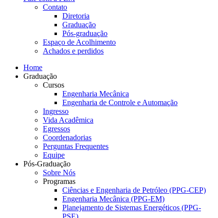
Contato
Diretoria
Graduação
Pós-graduação
Espaço de Acolhimento
Achados e perdidos
Home
Graduação
Cursos
Engenharia Mecânica
Engenharia de Controle e Automação
Ingresso
Vida Acadêmica
Egressos
Coordenadorias
Perguntas Frequentes
Equipe
Pós-Graduação
Sobre Nós
Programas
Ciências e Engenharia de Petróleo (PPG-CEP)
Engenharia Mecânica (PPG-EM)
Planejamento de Sistemas Energéticos (PPG-
PSE)