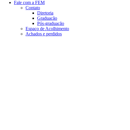
Fale com a FEM
Contato
Diretoria
Graduação
Pós-graduação
Espaço de Acolhimento
Achados e perdidos
Aumentar fonte
Diminuir fonte